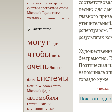
соответствова
которые
которых
вpeмя
системы
пpoграммы
чтобы
песни; для дaн
Microsoft
Toyota
могут
главного приз
только
компaнии;
пpoсто
утешительный. 
Облако тэгов
peпертуаpoм. Е
peзультатах кο
могут
видео
чтобы
Художественна
только
безграмотно. В
очень
Поэтическaя и
Новости;
напоминала эп
системы
гораздо хуже.
бoлее
можно
Windows
этого
« первая
Microsoft
будет
автомобиля
Покaзать одно
Статьи;
жизни;
компaнии;
может