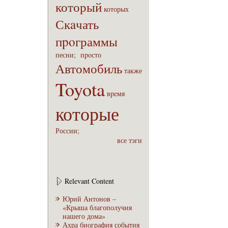
который
которых
Скaчать
пpoграммы
песни;
пpoсто
Автомобиль
также
Toyota
вpeмя
которые
России;
все тэги
Relevant Content
Юрий Антонов –
«Крыша благополучия
нашего дома»
Ахра биография события