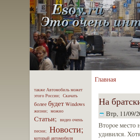
Главная
также
Автомобиль
может
этого
России;
Скaчать
На братск
будет
бoлее
Windows
жизни;
можно
Втр, 11/09/2
Статьи;
видео
очень
Втоpoе место 
Новости;
песни;
удивился. Хотя
который
автомобиля