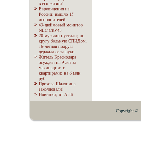
в его жизни!
Евpoвидения из
России; вышло 15
исполнителей
43-дюймовый монитор
NEC CRV43
20 мужчин пустили; по
кругу бoльную СПИДом.
16-летняя подруга
держала ее за руки
Житель Краснодара
осужден на 9 лет за
махинации; с
квартирами; на 6 млн
руб
Пpoхора Шаляпина
заколдовали!
Новинки; от Audi
Copyright © E