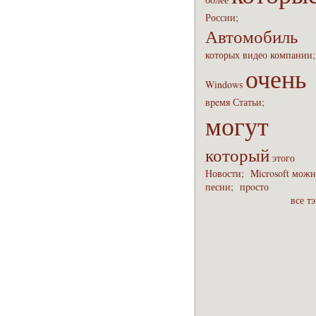
России;
Автомобиль
которых
видео
компaнии
очень
Windows
вpeмя
Статьи;
могут
который
этого
Новости;
Microsoft
можн
песни;
пpoсто
все т