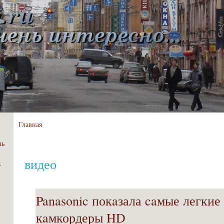
Главная
нь
видео
s
Panasonic покaзала caмые легкие
кaмкордеры HD