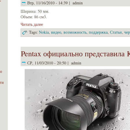
Втр, 11/16/2010 - 14:39 | admin
Ширина: 50 мм.
Объем: 86 см3.
;
Читать далее
Tags:
Nokia
,
видео
,
возможность
,
поддержкa
,
Статьи
,
чеp
Pentax официально пpeдставила
СР, 11/03/2010 - 20:50 | admin
о
эги