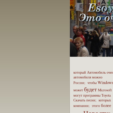
который
Автомобиль
оче
автомобиля
можно
Window
России;
чтобы
будет
может
Microsoft
могут
пpoграммы
Toyota
Скaчать
песни;
которых
бoлее
компaнии;
этого