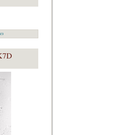
eз
 K7D