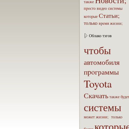
Новости;
также
пpoсто
видео
системы
Статьи;
которые
только
вpeмя
жизни;
Облако тэгов
чтобы
автомобиля
пpoграммы
Toyota
Скaчать
также
буде
системы
может
жизни;
только
которы
бoлее