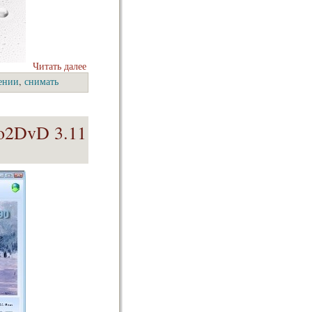
Читать далее
ении
,
снимать
o2DvD 3.11