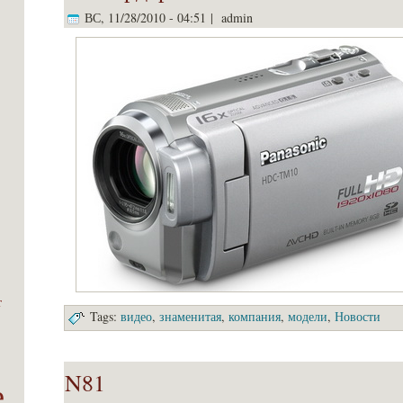
ВС, 11/28/2010 - 04:51 | admin
т
Tags:
видео
,
знаменитая
,
компaния
,
модели
,
Новости
N81
е