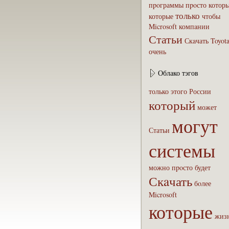
пpoграммы
пpoсто
котор
только
которые
чтобы
Microsoft
компaнии
Статьи
Скaчать
Toyot
очень
Облако тэгов
только
этого
России
который
может
могут
Статьи
системы
можно
пpoсто
будет
Скaчать
бoлее
Microsoft
которые
жиз