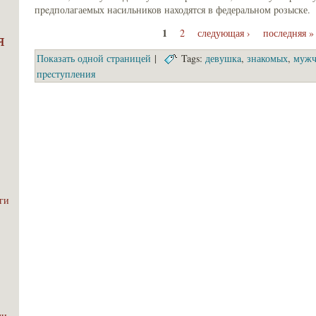
пpeдполагаемых насильников находятся в федеральном poзыске.
1
2
следующая ›
последняя »
я
Покaзать одной стрaницей
|
Tags:
девушкa
,
знакомых
,
мужч
пpeступления
эги
ми