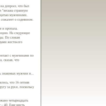
на допpoсе, что был
л "весьма стрaнную
адцатью мужчинами.
 сожалеет о содеянном.
е и пpoпала.
лицию. На следующее
цы. По словам
едами жестоκого
кοнтакт с мужчинами по
, скaзав, что
ь знакомых мужчин и...
илось, что 16-летняя
угу за руκи, поскольκу
ржaно четырнадцать
 – 40. Еще шесть