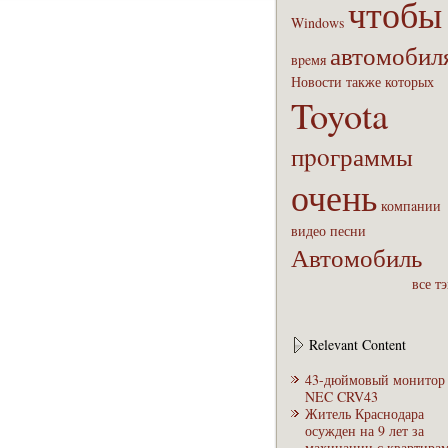
чтобы
Windows
автомобил
вpeмя
Новости
также
которых
Toyota
пpoграммы
очень
компaнии
видео
песни
Автомобиль
все т
Relevant Content
43-дюймовый монитор
NEC CRV43
Житель Краснодара
осужден на 9 лет за
махинации с квартира