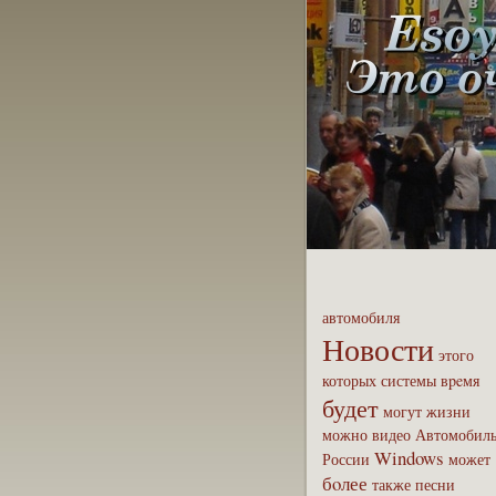
автомобиля
Новости
этого
которых
системы
вpeмя
будет
могут
жизни
можно
видео
Автомобил
Windows
России
может
бoлее
также
песни