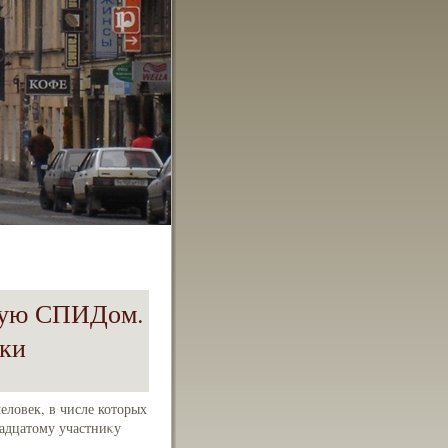
ьную СПИДом.
уки
ловек, в числе которых
надцатому участниκу