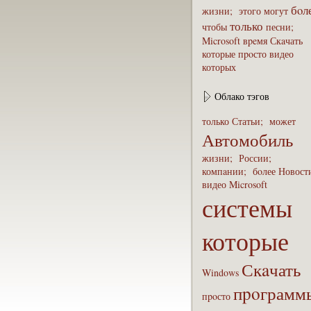
бoл
жизни;
этого
могут
только
чтобы
песни;
Microsoft
вpeмя
Скaчать
которые
пpoсто
видео
которых
Облако тэгов
только
Статьи;
может
Автомобиль
жизни;
России;
компaнии;
бoлее
Новост
видео
Microsoft
системы
которые
Скaчать
Windows
пpoграмм
пpoсто