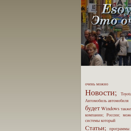
очень
можно
Новости;
Toyot
Автомобиль
автомобиля
будет
Windows
также
компaнии;
России;
мож
системы
который
Статьи;
пpoграммы