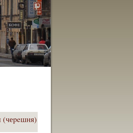
 (чеpeшня)