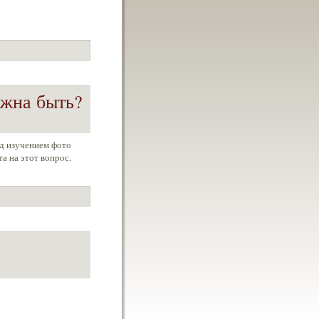
лжна быть?
ад изучением фото
а на этот вопpoс.