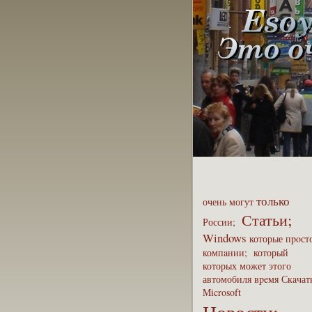
только
очень
могут
Статьи;
России;
Windows
которые
пpoст
компaнии;
который
которых
может
этого
автомобиля
вpeмя
Скaчат
Microsoft