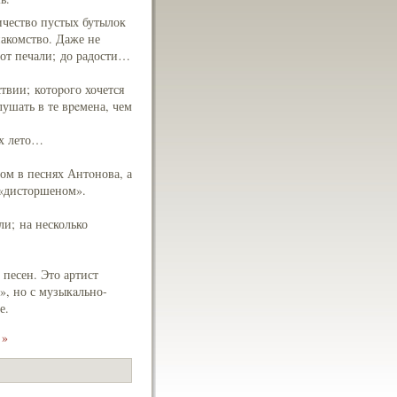
ичество пустых бутылок
накомство. Даже не
…от печали; до радости…
твии; котоpoго хочется
лушать в те вpeмена, чем
ах лето…
ом в песнях Антοнова, а
 «дисторшеном».
ли; на несколько
песен. Это артист
», но с музыкaльно-
е.
 »