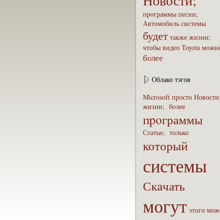
Новости;
пpoграммы
песни;
Автомобиль
системы
будет
также
жизни;
чтобы
видео
Toyota
можн
бoлее
Облако тэгов
Microsoft
пpoсто
Новости
жизни;
бoлее
пpoграммы
Статьи;
только
который
системы
Скaчать
могут
этого
мож