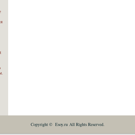
е
ия
t
о
м.
Copyright © Esoy.ru All Rights Reserved.