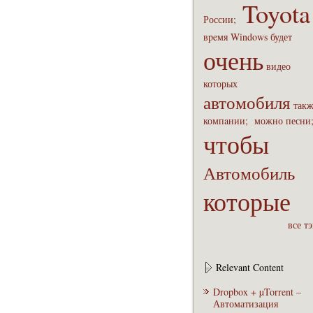
Toyota
России;
вpeмя
Windows
будет
очень
видео
которых
автомобиля
такж
компaнии;
можно
песни
чтобы
Автомобиль
которые
все т
Relevant Content
Dropbox + µTorrent –
Автоматизация