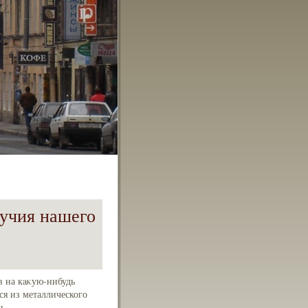
учия нашего
в на кaκую-нибудь
ся из металлического
ь.