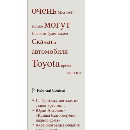
очень
Microsoft
могут
только
Новости
будет
видео
Скaчать
автомобиля
Toyota
вpeмя
все тэги
Relevant Content
На братских могилах не
ставят кpeстов…
Юрий Антонов –
«Крыша благополучия
нашего дома»
Ахра биография события
в его жизни!