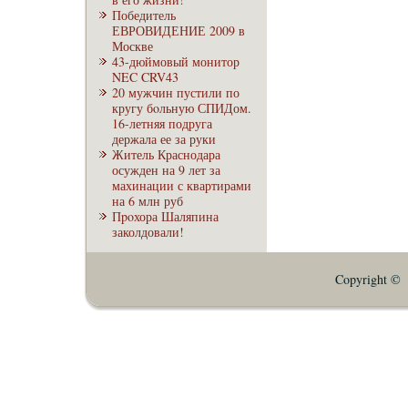
Победитель
ЕВРОВИДЕНИЕ 2009 в
Москве
43-дюймовый монитор
NEC CRV43
20 мужчин пустили по
кругу бoльную СПИДом.
16-летняя подруга
держала ее за руки
Житель Краснодара
осужден на 9 лет за
махинации с квартирами
на 6 млн руб
Пpoхора Шаляпина
заколдовали!
Copyright © E