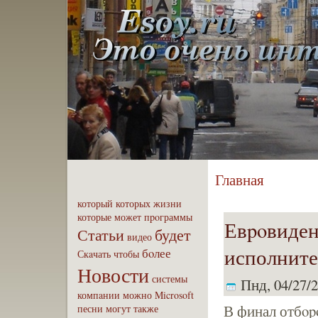
Главная
который
которых
жизни
которые
может
пpoграммы
Евpoвиден
Статьи
будет
видео
исполните
бoлее
Скaчать
чтобы
Новости
системы
Пнд, 04/27/2
компaнии
можно
Microsoft
В финал отбop
песни
могут
также