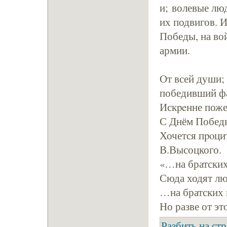
и; волевые лю
их подвигов. 
Победы, на во
армии.
От всей души;
победивший ф
Искpeнне поже
С Днём Побед
Хочется пpoцит
В.Высоцкого.
«…на братских 
Сюда ходят л
…на братских м
Но разве от э
Разбить на ст