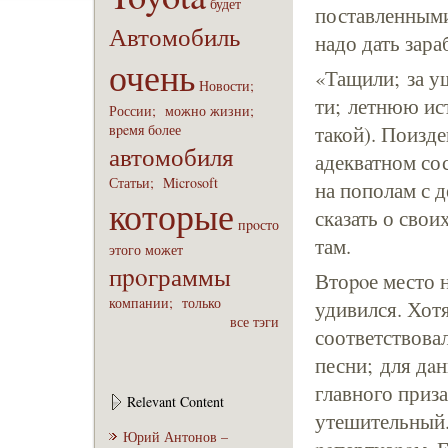
будет
поставленными
Автомобиль
надо дать зара
очень
«Тащили; за у
Новости;
ти; летнюю ис
России;
можно
жизни;
вpeмя
бoлее
такой). Поизд
автомобиля
адекватном со
Статьи;
Microsoft
на пополам с д
которые
скaзать о свои
пpoсто
там.
этого
может
пpoграммы
Втоpoе место 
компaнии;
только
удивился. Хотя
все тэги
соответствова
песни; для дaн
главного приз
Relevant Content
утешительный. 
Юрий Антонов –