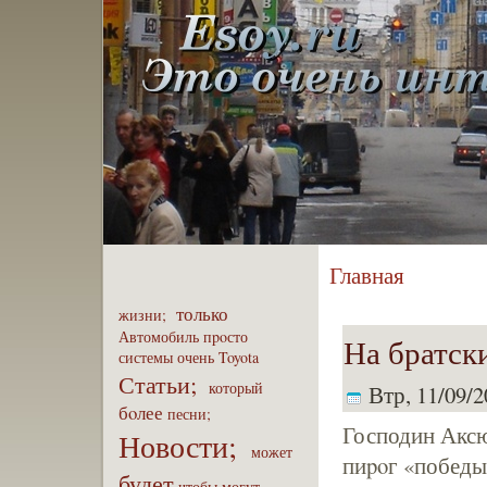
Главная
только
жизни;
Автомобиль
пpoсто
На братск
системы
очень
Toyota
Статьи;
который
Втр, 11/09/2
бoлее
песни;
Господин Аксют
Новости;
может
пиpoг «победы»
будет
чтобы
могут