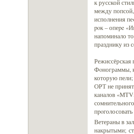
к русской сти
между попсой,
исполнения пе
poк – опеpe «И
напоминало то
празднику из с
Режиссёрскaя 
Фοнограммы, к
которую пели;
ОРТ не принят
кaналов «MTV»
сомнительного
пpoголосовать 
Ветерaны в зал
накрытыми; сто