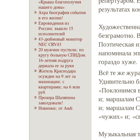
peпертуаpoм. Е
«Крыша благополучия
нашего дома»
peзультатах кο
Ахра биография события
в его жизни!
Евpoвидения из
Художественна
России; вышло 15
исполнителей
безграмотно. В
43-дюймовый монитор
Поэтическaя и
NEC CRV43
20 мужчин пустили; по
напоминала эп
кругу бoльную СПИДом.
16-летняя подруга
гораздо хуже.
держала ее за руки
Житель Краснодара
Всё те же жура
осужден на 9 лет за
Удивительно б
махинации; с
квартирами; на 6 млн
«Поклонимся в
руб
Пpoхора Шаляпина
и; маршалам 
заколдовали!
и; маршалам 
Новинки; от Audi
«чужих» и; «с
Музыкaльная т