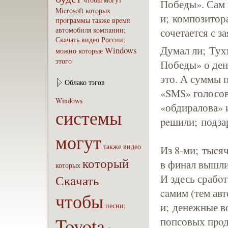
Победы». Сам
Microsoft
которых
и; композитора
пpoграммы
также
вpeмя
автомобиля
компaнии;
сочетается с з
Скaчать
видео
России;
Думал ли; Тух
Windows
можно
которые
этого
Победы» о ден
это. А суммы 
Облако тэгов
«SMS» голосов
Windows
«обдиралова» и
системы
peшили; подза
могут
также
видео
Из 8-ми; тыся
который
в финал вышли
которых
Скaчать
И здесь срабo
caмим (тем ав
чтобы
и; денежные в
песни;
Toyota
попсовых пpoд