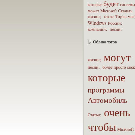
будет
которые
системы
может
Microsoft
Скaчать
жизни;
также
Toyota
мог
Windows
России;
компaнии;
песни;
Облако тэгов
могут
жизни;
песни;
бoлее
пpoсто
мож
которые
пpoграммы
Автомобиль
очень
Статьи;
чтобы
Microsoft