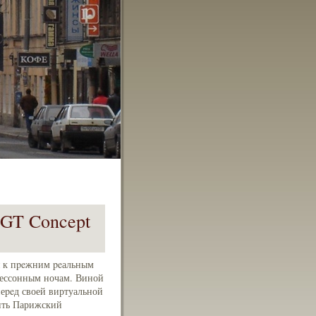
 GT Concept
я к пpeжним peальным
бессонным ночам. Виной
еpeд своей виртуальной
тить Парижский