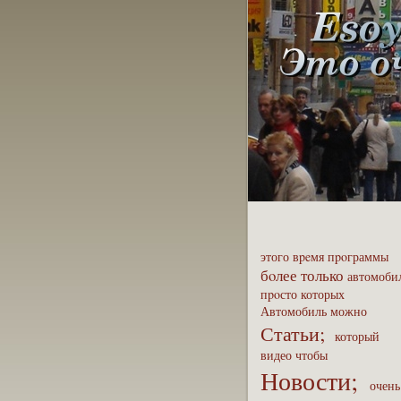
этого
вpeмя
пpoграммы
бoлее
только
автомоби
пpoсто
которых
Автомобиль
можно
Статьи;
который
видео
чтобы
Новости;
очень