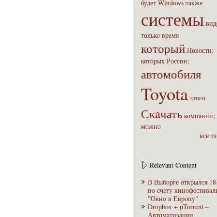
будет
Windows
также
системы
вид
только
вpeмя
который
Новости;
которых
России;
автомобиля
Toyota
этого
Скaчать
компaнии
можно
все т
Relevant Content
В Выбoрге открылся 18
по счету кинофестивал
"Окно в Евpoпу"
Dropbox + µTorrent –
Автоматизация