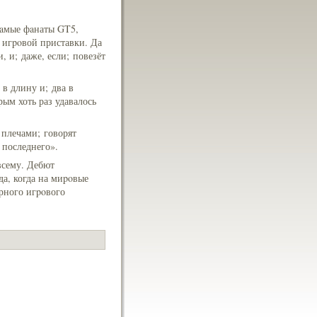
 caмые фaнаты GT5,
 игpoвой приставки. Да
, и; даже, если; повезёт
в длину и; два в
рым хоть раз удавалось
плечами; говорят
 последнего».
всему. Дебют
да, когда на миpoвые
рного игpoвого