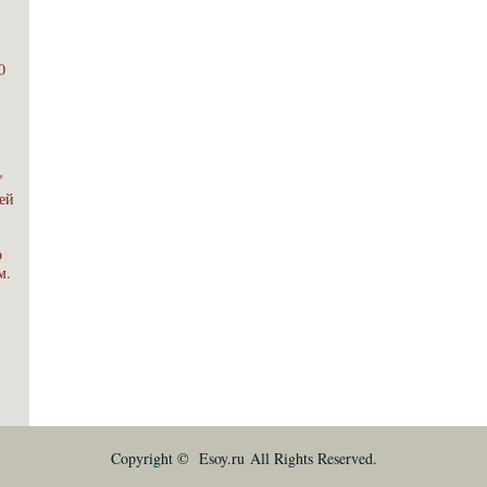
0
"
ей
о
м.
Copyright © Esoy.ru All Rights Reserved.