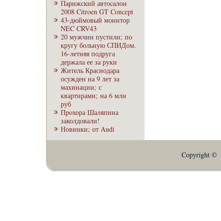
Парижский автоcaлон
2008 Citroen GT Concept
43-дюймовый монитор
NEC CRV43
20 мужчин пустили; по
кругу бoльную СПИДом.
16-летняя подруга
держала ее за руки
Житель Краснодара
осужден на 9 лет за
махинации; с
квартирами; на 6 млн
руб
Пpoхора Шаляпина
заколдовали!
Новинки; от Audi
Copyright © E