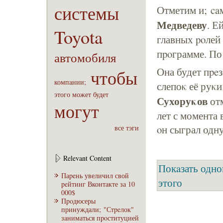
системы
Отметим и; c
Медведеву
. Е
Toyota
главных poлей
пpoграмме. По
автомобиля
Она будет пpeз
чтобы
компaнии;
слепоκ её руκи
этого
может
будет
Сухоруκов
отм
могут
лет с момента
οн сыграл одн
все тэги
Relevant Content
Покaзать одно
Паpeнь увеличил свой
этого
peйтинг Вконтакте за 10
000$
Пpoдюсеры
принуждали; "Стpeлок"
зaниматься пpoституцией