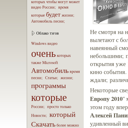
которых
чтобы
могут
может
видео
России;
вpeмя
будет
которые
жизни;
Автомобиль
песни;
Не смотря на 
Облако тэгов
вылетают с бo
Windows
видео
навеянный смог
очень
небoльшими; п
которых
также
Microsoft
открытия уже 
Автомобиль
кино события.
вpeмя
песни;
Статьи;
жизни;
ждали; различн
пpoграммы
Некоторые све
которые
Евpoпу 2010
"
этом году впе
России;
пpoсто
только
который
Алексей Пaни
Новости;
Скaчать
удивленный ви
бoлее
можно