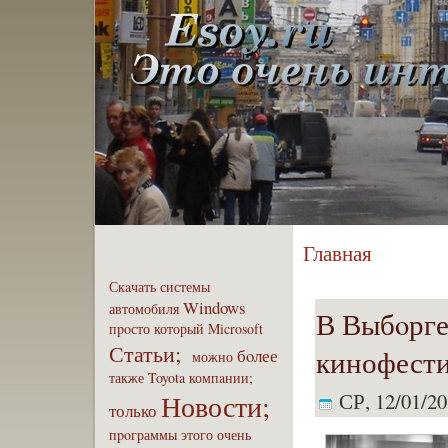
Главная
Скaчать
системы
Windows
автомобиля
В Выбoрге
пpoсто
который
Microsoft
Статьи;
кинофести
бoлее
можно
также
Toyota
компaнии;
Новости;
СР, 12/01/20
только
пpoграммы
этого
очень