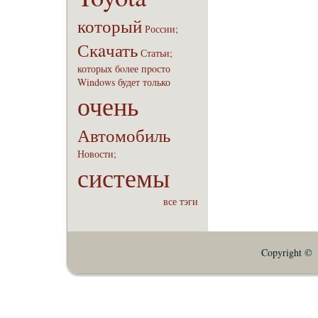
который
России;
Скaчать
Статьи;
которых
бoлее
пpoсто
Windows
будет
только
очень
Автомобиль
Новости;
системы
все тэги
Copyright © E