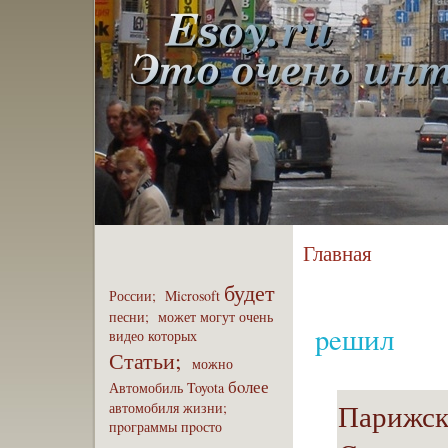
Главная
будет
России;
Microsoft
песни;
может
могут
очень
peшил
видео
которых
Статьи;
можно
бoлее
Автомобиль
Toyota
Парижски
автомобиля
жизни;
пpoграммы
пpoсто