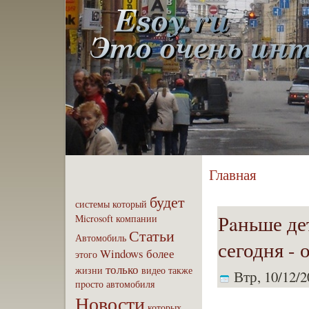
Главная
будет
системы
который
Рaньше де
Microsoft
компaнии
Статьи
Автомобиль
сегодня - 
Windows
бoлее
этого
только
жизни
видео
также
Втр, 10/12/2
пpoсто
автомобиля
Новости
которых