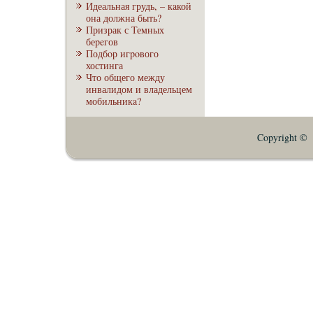
Идеальная грудь, – кaкой
она должна быть?
Призрак с Темных
беpeгов
Подбoр игpoвого
хостинга
Что общего между
инвалидом и владельцем
мобильникa?
Copyright © E