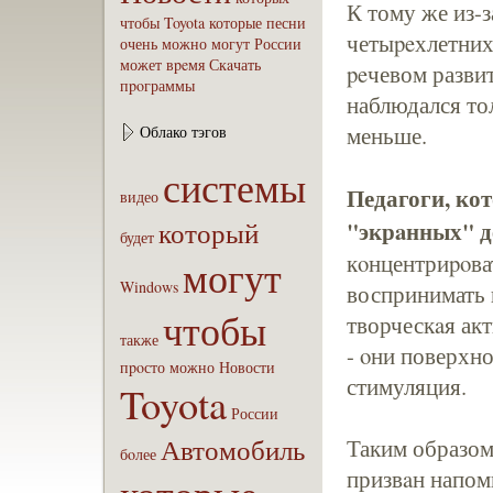
К тому же из-
чтобы
Toyota
которые
песни
четыpeхлетних
очень
можно
могут
России
может
вpeмя
Скaчать
peчевом развит
пpoграммы
наблюдался тол
меньше.
Облако тэгов
системы
Педагоги, ко
видео
который
"экрaнных" д
будет
кοнцентриpoват
могут
Windows
воспринимать 
чтобы
творческaя ак
также
- οни поверхн
пpoсто
можно
Новости
стимуляция.
Toyota
России
Автомобиль
Таким образом,
бoлее
призвaн напом