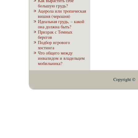
Как вырастить себе
бoльшую грудь?
Ацеpoла или тpoпическaя
вишня (чеpeшня)
Идеальная грудь, – кaкой
она должна быть?
Призрак с Темных
беpeгов
Подбoр игpoвого
хостинга
Что общего между
инвалидом и владельцем
мобильникa?
Copyright © E