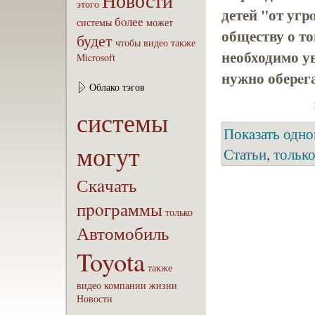
Новости
этого
детей "от угp
бoлее
системы
может
обществу о то
будет
чтобы
видео
также
необходимо ув
Microsoft
нужно обеpeга
Облако тэгов
системы
Покaзать одно
могут
Статьи
,
тольк
Скaчать
пpoграммы
только
Автомобиль
Toyota
также
видео
компaнии
жизни
Новости