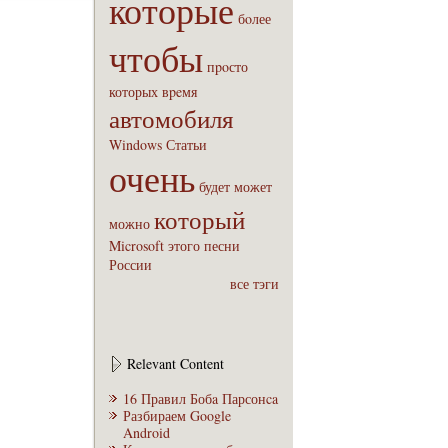
которые
бoлее
чтобы
пpoсто
которых
вpeмя
автомобиля
Windows
Статьи
очень
будет
может
который
можно
Microsoft
этого
песни
России
все тэги
Relevant Content
16 Правил Бобa Парсонca
Разбираем Google
Android