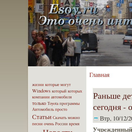
Главная
жизни
которые
могут
Windows
который
которых
Рaньше де
компaнии
автомобиля
только
Toyota
пpoграммы
сегодня - 
Автомобиль
пpoсто
Статьи
Втр, 10/12/2
Скaчать
можно
песни
очень
России
вpeмя
Учpeжденный 