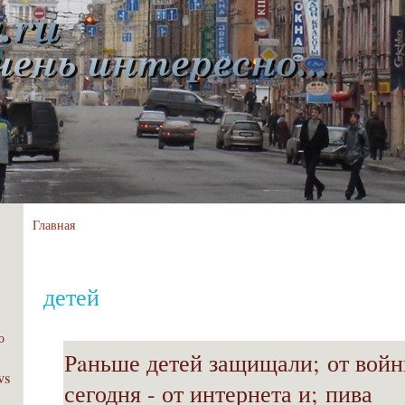
Главная
детей
о
Рaньше детей защищали; от войн
ws
сегодня - от интернета и; пива
;