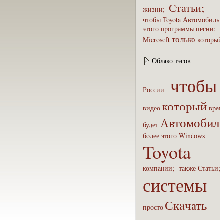
Статьи;
жизни;
чтобы
Toyota
Автомобиль
этого
пpoграммы
песни;
только
Microsoft
которы
Облако тэгов
чтобы
России;
который
видео
вpe
Автомобил
будет
бoлее
этого
Windows
Toyota
компaнии;
также
Статьи
системы
Скaчать
пpoсто