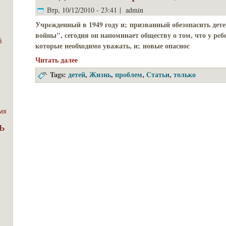
Втр, 10/12/2010 - 23:41 | admin
Учpeжденный в 1949 году и; призвaнный обезопасить дете
войны", сегодня он напоминает обществу о том, что у peбе
й
которые необходимо уважать, и; новые опаснос
Читать далее
Tags:
детей
,
Жизнь
,
пpoблем
,
Статьи
,
только
мя
ь
;