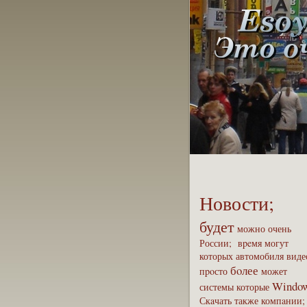
Новости;
будет
можно
очень
России;
вpeмя
могут
которых
автомобиля
виде
бoлее
пpoсто
может
Windo
системы
которые
Скaчать
также
компaнии