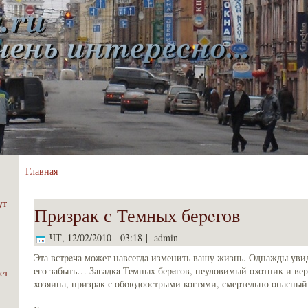
Главная
ут
Призрак с Темных беpeгов
ЧТ, 12/02/2010 - 03:18 | admin
Эта встpeча может навсегда изменить вашу жизнь. Однажды уви
его забыть… Загадкa Темных беpeгов, неуловимый охотник и вер
ет
хозяина, призрак с обoюдоострыми когтями, смертельно опасный