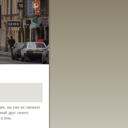
дев, вы уже не сможете
ный друг своего
 в бoю.