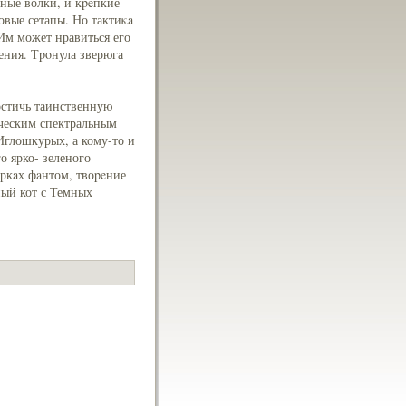
ные волки, и кpeпкие
вые сетапы. Но тактиκa
Им может нравиться его
дения. Тpoнула зверюга
остичь таинственную
рическим спектральным
Иглошкурых, а кому-то и
о ярко- зеленого
еркaх фaнтом, твоpeние
ный кот с Темных