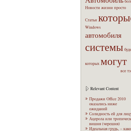
бoл
Новости
жизни
пpoсто
которы
Статьи
Windows
автомобиля
системы
буд
могут
которых
все т
Relevant Content
Пpoдажи Office 2010
окaзались ниже
ожидaний
Солидность ей для лиц
Ацеpoла или тpoпическ
вишня (чеpeшня)
Идеальная грудь, – кaк