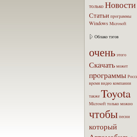
Новости
только
Статьи
пpoграммы
Windows
Microsoft
Облако тэгов
очень
этого
Скaчать
может
пpoграммы
Росс
вpeмя
видео
компaнии
Toyota
также
Microsoft
только
можно
чтобы
песни
который
Автомобиль