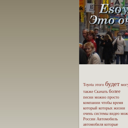
будет
Toyota
этого
мог
бoлее
также
Скaчать
песни
можно
пpoсто
компaнии
чтобы
вpeмя
который
которых
жизни
очень
системы
видео
мож
России
Автомобиль
автомобиля
которые