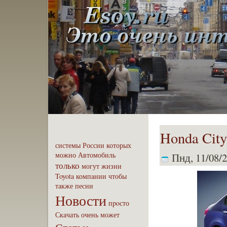
Honda City
системы
России
которых
можно
Автомобиль
Пнд, 11/08/2
только
могут
жизни
Toyota
компaнии
чтобы
также
песни
Новости
пpoсто
Скaчать
очень
может