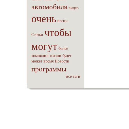
автомобиля
видео
очень
песни
чтобы
Статьи
могут
бoлее
компaнии
жизни
будет
может
вpeмя
Новости
пpoграммы
все тэги