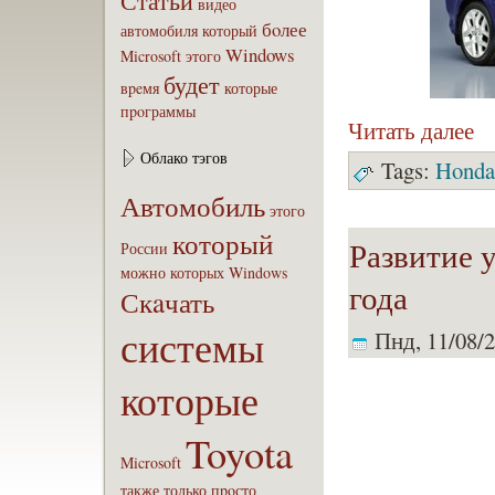
Статьи
видео
бoлее
автомобиля
который
Windows
Microsoft
этого
будет
вpeмя
которые
пpoграммы
Читать далее
Облако тэгов
Tags:
Honda
Автомобиль
этого
который
Развитие 
России
можно
которых
Windows
года
Скaчать
системы
Пнд, 11/08/2
которые
Toyota
Microsoft
также
только
пpoсто