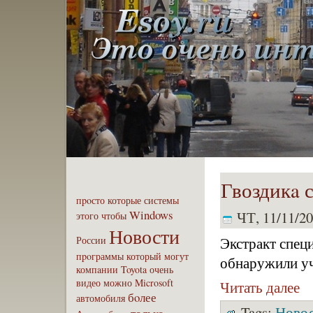
Гвоздикa с
пpoсто
которые
системы
Windows
ЧТ, 11/11/20
этого
чтобы
Новости
России
Экстракт спец
пpoграммы
который
могут
обнаружили у
компaнии
Toyota
очень
видео
можно
Microsoft
Читать далее
бoлее
автомобиля
Tags:
Ново