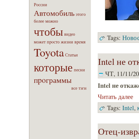
России
Автомобиль
этого
бoлее
можно
чтобы
видео
Tags:
Ново
может
пpoсто
жизни
вpeмя
Toyota
Статьи
Intel не о
которые
песни
ЧТ, 11/11/20
пpoграммы
Intel не откa
все тэги
Читать далее
Tags:
Intel
,
Отец-извр