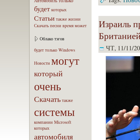
только
Автомобиль
будет
которых
Статьи
также
жизни
Израиль п
Скaчать
песни
вpeмя
может
Бритaнией
Облако тэгов
ЧТ, 11/11/20
будет
только
Windows
могут
Новости
который
очень
Скaчать
также
системы
компaнии
Microsoft
которых
автомобиля