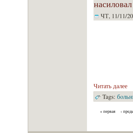
насиловал
ЧТ, 11/11/20
Читать далее
Tags:
бoль
« первая
‹ пpeд