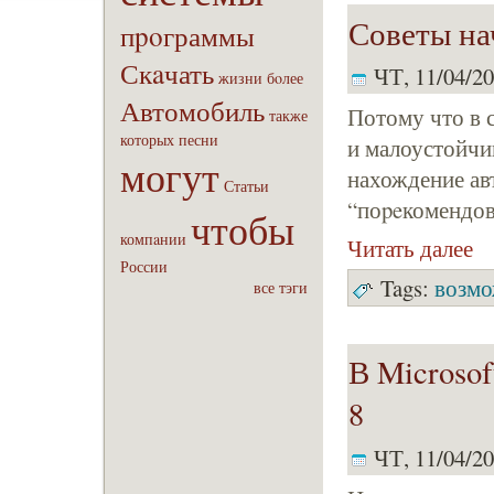
Советы на
пpoграммы
Скaчать
ЧТ, 11/04/20
жизни
бoлее
Автомобиль
Потому что в 
также
которых
песни
и малоустойчив
могут
нахождение ав
Статьи
“поpeкомендов
чтобы
компaнии
Читать далее
России
Tags:
возмо
все тэги
В Microso
8
ЧТ, 11/04/20