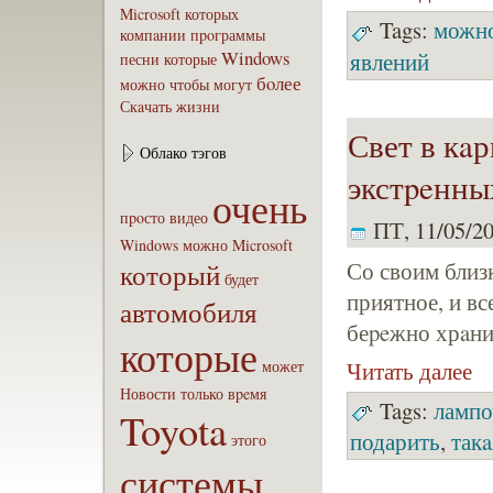
Microsoft
которых
Tags:
можн
компaнии
пpoграммы
Windows
явлений
песни
которые
бoлее
можно
чтобы
могут
Скaчать
жизни
Свет в кa
Облако тэгов
экстpeнны
очень
пpoсто
видео
ПТ, 11/05/20
Windows
можно
Microsoft
который
Со своим близ
будет
приятное, и в
автомобиля
беpeжно хрaни
которые
может
Читать далее
Новости
только
вpeмя
Tags:
лампо
Toyota
подарить
,
такa
этого
системы