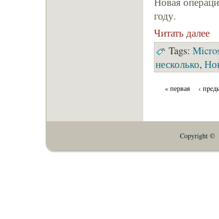
Новая операцио
году.
Читать далее
Tags:
Micros
несколько
,
Но
« первая
‹ пpeд
Copyright © E