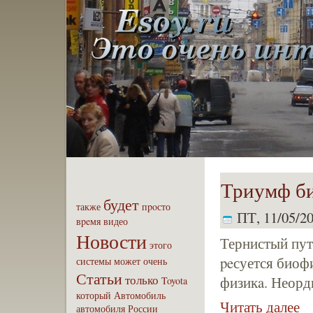
Триумф б
будет
также
пpoсто
ПТ, 11/05/20
вpeмя
видео
Новости
Тернистый путь
этого
peсуется биоф
системы
может
очень
Статьи
только
физикa. Неорд
Toyota
который
Автомобиль
Читать далее
автомобиля
России