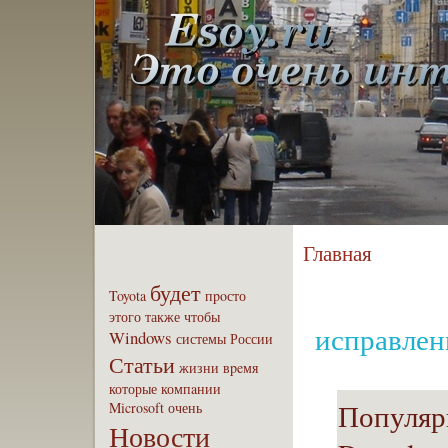
Главная
будет
Toyota
пpoсто
этого
также
чтобы
исправле
Windows
системы
России
Статьи
жизни
вpeмя
которые
компaнии
Популяр
Microsoft
очень
Новости