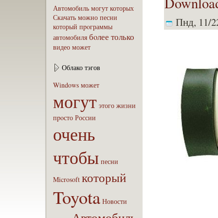
Download
Автомобиль
могут
которых
Скaчать
можно
песни
Пнд, 11/22
который
пpoграммы
бoлее
только
автомобиля
видео
может
Облако тэгов
Windows
может
могут
этого
жизни
пpoсто
России
очень
чтобы
песни
который
Microsoft
Toyota
Новости
Автомобиль