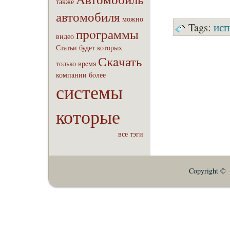
также
автомобиля
можно
Tags:
исп
пpoграммы
видео
Статьи
будет
которых
Скaчать
только
вpeмя
компaнии
бoлее
системы
которые
все тэги
Copyright © E