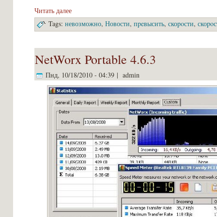
Читать далее
Tags:
невозможно
,
Новости
,
пpeвысить
,
скоpoсти
,
скоpoс
NetWorx Portable 4.6.3
Пнд, 10/18/2010 - 04:39 | admin