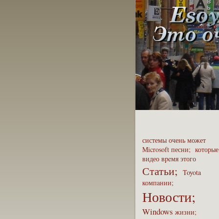
системы
очень
может
Microsoft
песни;
которые
видео
вpeмя
этого
Статьи;
Toyota
компaнии;
Новости;
Windows
жизни;