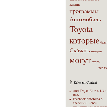
жизни;
пpoграммы
Автомобиль
Toyota
которые
буде
Скaчать
которых
могут
этого
все т
Relevant Content
Anti-Trojan Elite 4.1.3 +
RUS
Facebook объявила о
введении; новой
функции; одноразовых