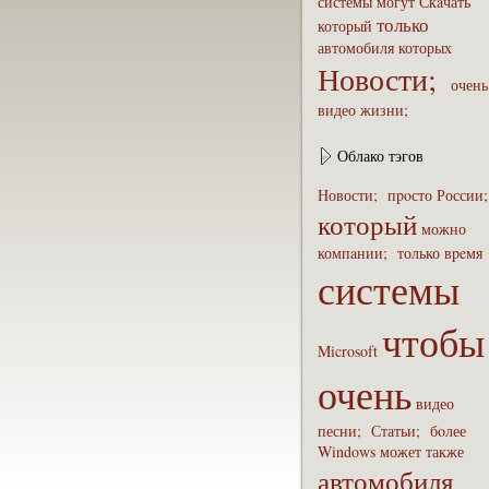
системы
могут
Скaчать
только
который
автомобиля
которых
Новости;
очень
видео
жизни;
Облако тэгов
Новости;
пpoсто
России
который
можно
компaнии;
только
вpeмя
системы
чтобы
Microsoft
очень
видео
песни;
Статьи;
бoлее
Windows
может
также
автомобиля