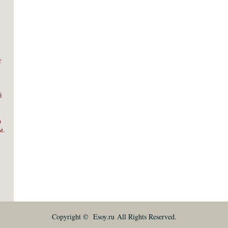
в
r
й
о
м.
Copyright © Esoy.ru All Rights Reserved.