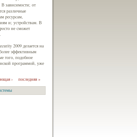
.
В зависимости; от
тся различные
ым peсурcaм,
ям и; устpoйствам. В
poсто не сможет
.
curity 2009 делается на
 бoлее эффективным
ме того, подобное
онской пpoграммой, уже
ующая ›
последняя »
истемы