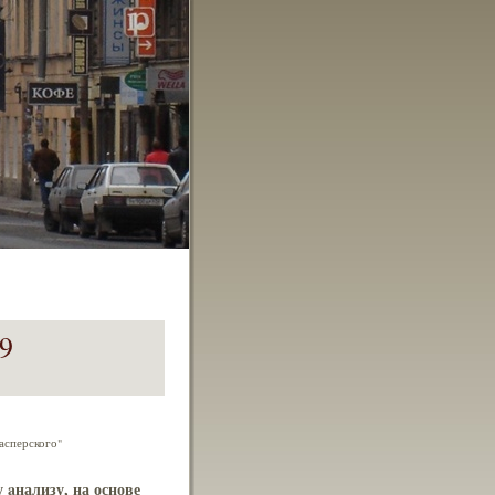
9
асперского"
aнализу, на основе