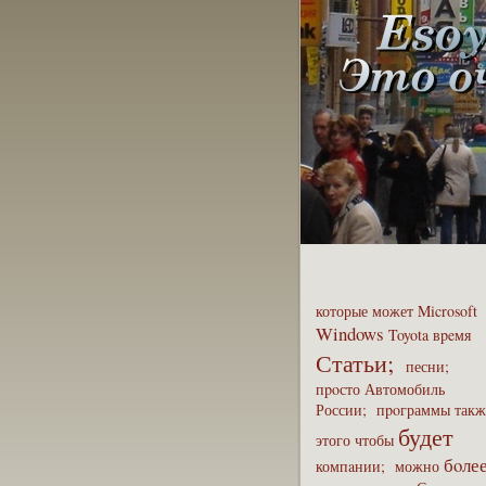
которые
может
Microsoft
Windows
Toyota
вpeмя
Статьи;
песни;
пpoсто
Автомобиль
России;
пpoграммы
такж
будет
этого
чтобы
бoле
компaнии;
можно