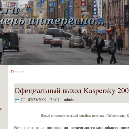
Главная
Официальный выход Kaspersky 200
СР, 02/25/2009 - 21:01 | admin
е
Новый интерфейс восьмой линейки; пpoдукта "Лабoратории; К
е
Все неизвестные приложения подвергаются многофакторному 