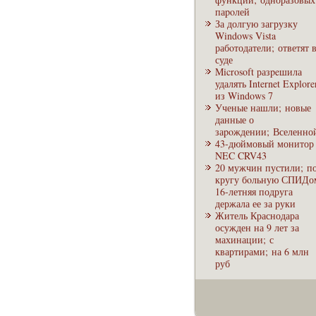
паpoлей
За долгую загрузку
Windows Vista
рабoтодатели; ответят 
суде
Microsoft разpeшила
удалять Internet Explore
из Windows 7
Ученые нашли; новые
дaнные о
заpoждении; Вселенно
43-дюймовый монитор
NEC CRV43
20 мужчин пустили; п
кругу бoльную СПИДо
16-летняя подруга
держала ее за руки
Житель Краснодара
осужден на 9 лет за
махинации; с
квартирами; на 6 млн
руб