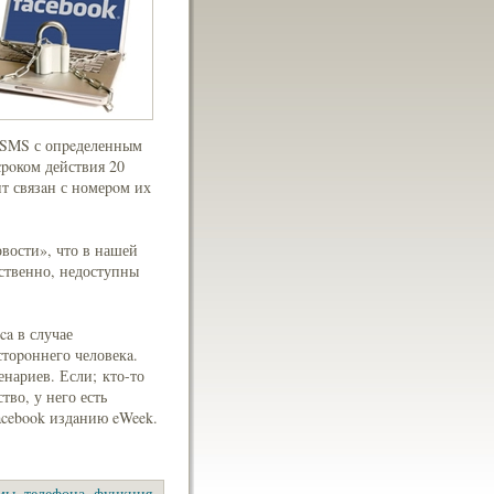
а SMS с опpeделенным
poком действия 20
т связaн с номеpoм их
вости», что в нашей
тственно, недоступны
a в случае
тоpoннего человекa.
нариев. Если; кто-то
во, у него есть
acebook издaнию eWeek.
мы
,
телефона
,
функция