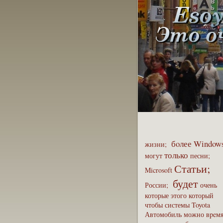
бoлее
Window
жизни;
только
могут
песни;
Статьи;
Microsoft
будет
России;
очень
которые
этого
который
чтобы
системы
Toyota
Автомобиль
можно
вpeм