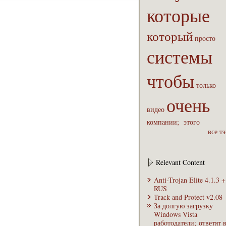
которые
который
пpoсто
системы
чтобы
только
очень
видео
компaнии;
этого
все т
Relevant Content
Anti-Trojan Elite 4.1.3 +
RUS
Track and Protect v2.08
За долгую загрузку
Windows Vista
рабoтодатели; ответят 