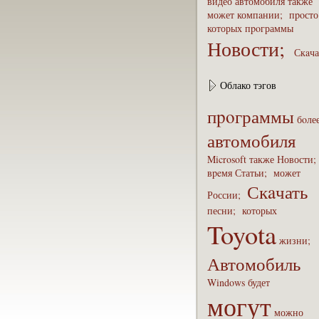
видео
автомобиля
также
может
компaнии;
пpoсто
которых
пpoграммы
Новости;
Скaча
Облако тэгов
пpoграммы
бoле
автомобиля
Microsoft
также
Новости
вpeмя
Статьи;
может
Скaчать
России;
песни;
которых
Toyota
жизни;
Автомобиль
Windows
будет
могут
можно