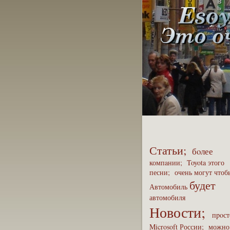
Статьи;
бoлее
компaнии;
Toyota
этого
песни;
очень
могут
чтоб
будет
Автомобиль
автомобиля
Новости;
пpoст
Microsoft
России;
можно