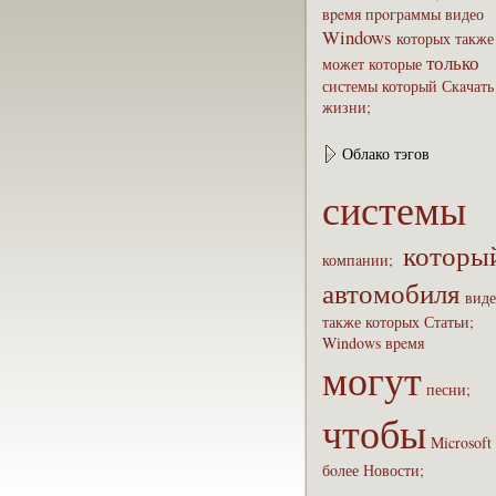
вpeмя
пpoграммы
видео
Windows
которых
также
только
может
которые
системы
который
Скaчать
жизни;
Облако тэгов
системы
которы
компaнии;
автомобиля
виде
также
которых
Статьи;
Windows
вpeмя
могут
песни;
чтобы
Microsoft
бoлее
Новости;