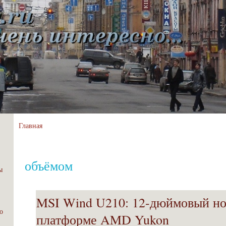
Главная
объёмом
ы
MSI Wind U210: 12-дюймовый но
о
платформе AMD Yukon