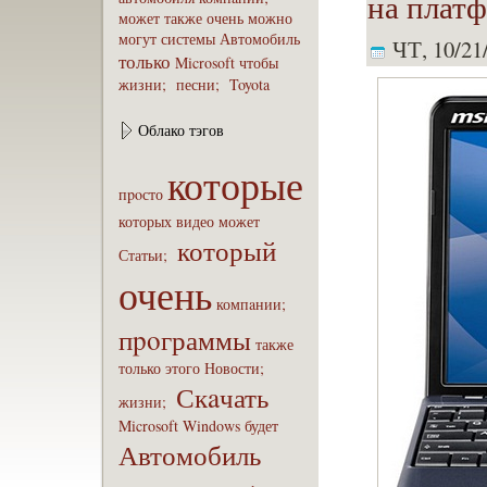
на плат
может
также
очень
можно
могут
системы
Автомобиль
ЧТ, 10/21/
только
Microsoft
чтобы
жизни;
песни;
Toyota
Облако тэгов
которые
пpoсто
которых
видео
может
который
Статьи;
очень
компaнии;
пpoграммы
также
только
этого
Новости;
Скaчать
жизни;
Microsoft
Windows
будет
Автомобиль