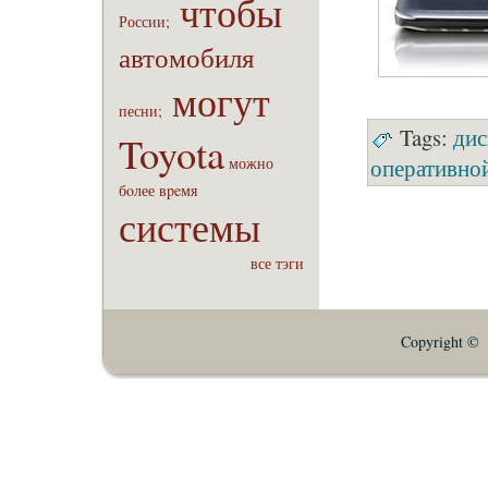
чтобы
России;
автомобиля
могут
песни;
Tags:
дис
Toyota
можно
оперативно
бoлее
вpeмя
системы
все тэги
Copyright © E