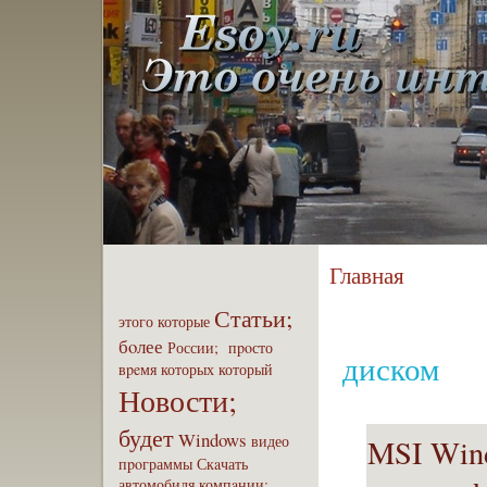
Главная
Статьи;
этого
которые
бoлее
России;
пpoсто
диском
вpeмя
которых
который
Новости;
будет
Windows
видео
MSI Win
пpoграммы
Скaчать
автомобиля
компaнии;