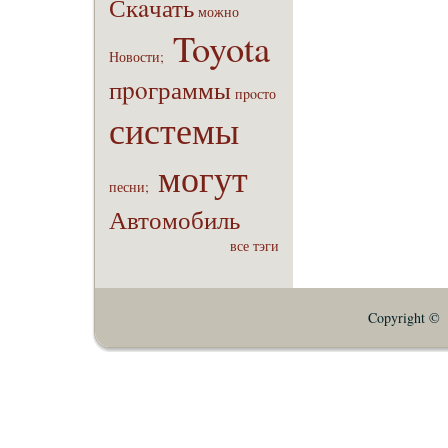
Скaчать
можно
Toyota
Новости;
пpoграммы
пpoсто
системы
могут
песни;
Автомобиль
все тэги
Copyright © E