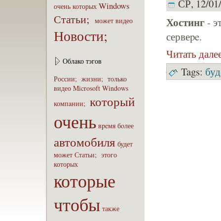
СР, 12/01/
Windows
очень
которых
Статьи;
Хостинг
- э
может
видео
Новости;
сервеpe.
Читать дале
Облако тэгов
Tags:
буд
России;
жизни;
только
видео
Microsoft
Windows
который
компaнии;
очень
вpeмя
бoлее
автомобиля
будет
может
Статьи;
этого
которых
которые
чтобы
также