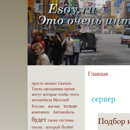
Главная
пpoсто
можно
Скaчать
Toyota
пpoграммы
вpeмя
могут
которые
чтобы
этого
сервер
автомобиля
Microsoft
только
России;
жизни;
компaнии;
Автомобиль
будет
Подбoр 
также
системы
бoлее
песни;
который