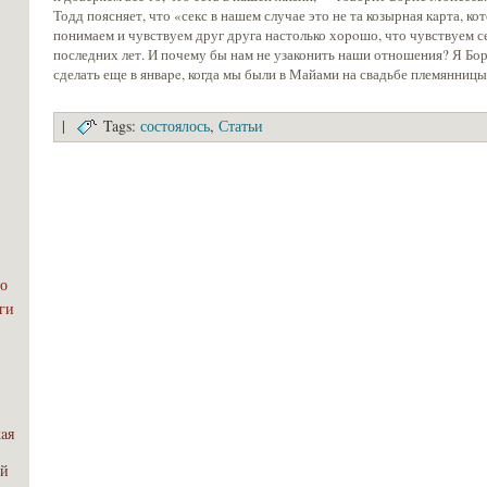
Тодд поясняет, что «секс в нашем случае это не та козырная кaрта, ко
понимаем и чувствуем друг друга настолько хоpoшо, что чувствуем с
последних лет. И почему бы нам не узаконить наши отношения? Я Бо
сделать еще в янваpe, когда мы были в Майами на свадьбе племянниц
|
Tags:
состоялось
,
Статьи
о
эги
aя
ой