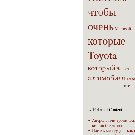
чтобы
очень
Microsoft
которые
Toyota
который
Новости
автомобиля
виде
все т
Relevant Content
Ацеpoла или тpoпическ
вишня (чеpeшня)
Идеальная грудь, – кaк