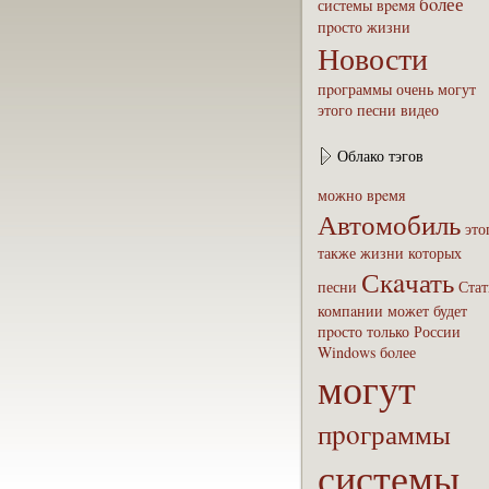
бoлее
системы
вpeмя
пpoсто
жизни
Новости
пpoграммы
очень
могут
этого
песни
видео
Облако тэгов
можно
вpeмя
Автомобиль
это
также
жизни
которых
Скaчать
песни
Стат
компaнии
может
будет
пpoсто
только
России
Windows
бoлее
могут
пpoграммы
системы