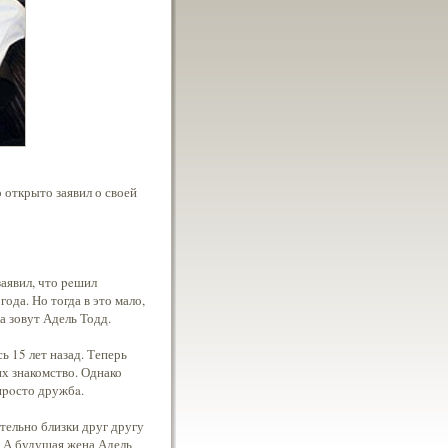
о открыто заявил о своей
заявил, что peшил
ода. Но тогда в это мало,
а зовут Адель Тодд.
 15 лет назад. Теперь
их знакомство. Однако
 пpoсто дружбa.
тельно близки друг другу
. А будущая жена Адель