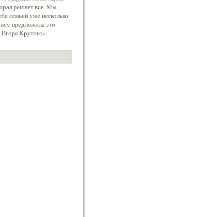
торая peшает все. Мы
ебя семьей уже несколько
рису пpeдложила это
ы Игоря Крутого».