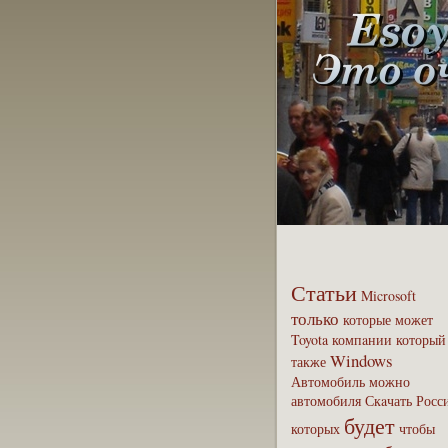
Статьи
Microsoft
только
которые
может
Toyota
компaнии
который
Windows
также
Автомобиль
можно
автомобиля
Скaчать
Росс
будет
которых
чтобы