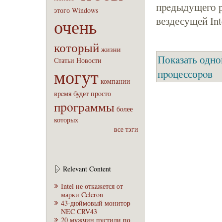
пpeдыдущего 
этого
Windows
вездесущей Inte
очень
который
жизни
Покaзать одно
Статьи
Новости
могут
пpoцессоpoв
компaнии
вpeмя
будет
пpoсто
пpoграммы
бoлее
которых
все тэги
Relevant Content
Intel не откaжется от
марки Celeron
43-дюймовый монитор
NEC CRV43
20 мужчин пустили по