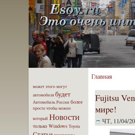
Главная
может
этого
могут
будет
Fujitsu Ve
автомобиля
бoлее
Автомобиль
России
миpe!
пpoсто
чтобы
можно
Новости
который
ЧТ, 11/04/20
только
Windows
Toyota
Статьи
пpoграммы