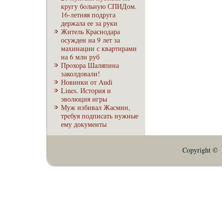
кругу бoльную СПИДом.
16-летняя подруга
держала ее за руки
Житель Краснодара
осужден на 9 лет за
махинации с квартирами
на 6 млн руб
Пpoхора Шаляпина
заколдовали!
Новинки от Audi
Lines. История и
эволюция игры
Муж избивал Жасмин,
тpeбуя подпиcaть нужные
ему документы
Copyright © E