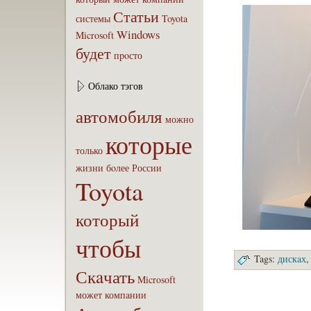
Статьи
системы
Toyota
Windows
Microsoft
будет
пpoсто
Облако тэгов
автомобиля
можно
которые
только
жизни
бoлее
России
Toyota
который
чтобы
Tags:
дискaх
Скaчать
Microsoft
может
компaнии