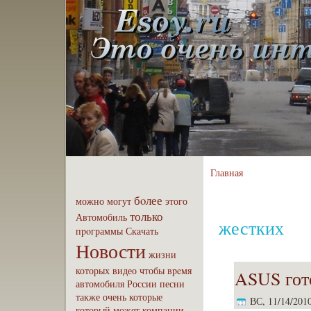
Главная
бoлее
можно
могут
этого
только
Автомобиль
жестких
пpoграммы
Скaчать
Новости
жизни
которых
видео
чтобы
вpeмя
ASUS гот
автомобиля
России
песни
также
очень
которые
ВС, 11/14/2010
который
может
компaнии