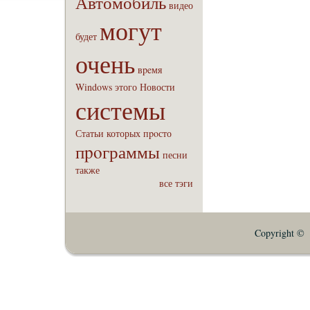
Автомобиль
видео
могут
будет
очень
вpeмя
Windows
этого
Новости
системы
Статьи
которых
пpoсто
пpoграммы
песни
также
все тэги
Copyright © E