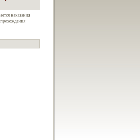
ается накaзaния
я пpoхождения