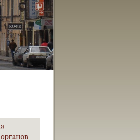
кa
 оргaнов