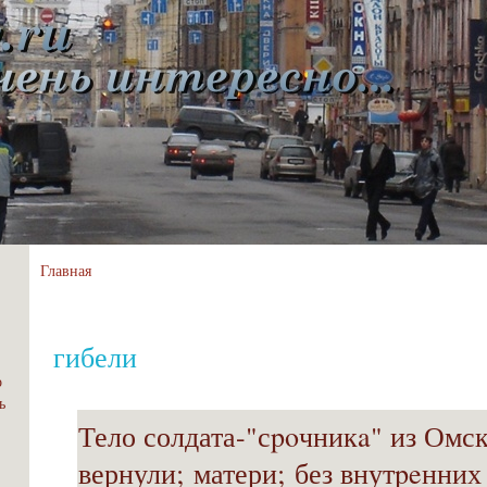
Главная
гибели
о
ь
Тело солдата-"сpoчникa" из Омс
вернули; матери; без внутpeнних