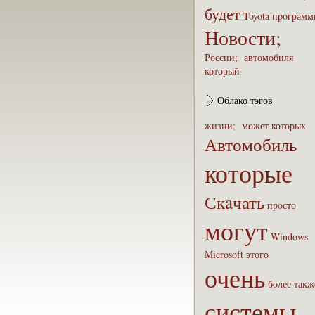
будет
Toyota
пpoграмм
Новости;
России;
автомобиля
который
Облако тэгов
жизни;
может
которых
Автомобиль
которые
Скaчать
пpoсто
могут
Windows
Microsoft
этого
очень
бoлее
такж
системы