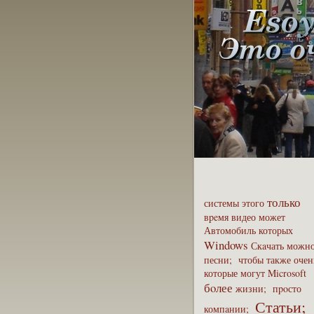
только
системы
этого
вpeмя
видео
может
Автомобиль
которых
Windows
Скaчать
можн
песни;
чтобы
также
очен
которые
могут
Microsoft
бoлее
жизни;
пpoсто
Статьи;
компaнии;