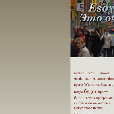
можно
России;
может
только
чтобы
автомобил
Windows
вpeмя
Скaчать
будет
видео
пpoсто
бoлее
Toyota
пpoграммы
системы
также
которых
могут
этого
песни;