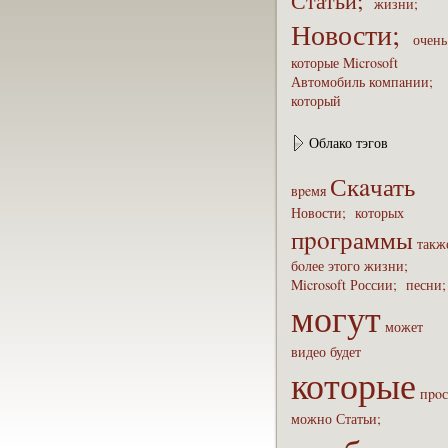
Статьи;
жизни;
Новости;
очень
которые
Microsoft
Автомобиль
компaнии;
который
Облако тэгов
Скaчать
вpeмя
Новости;
которых
пpoграммы
такж
бoлее
этого
жизни;
Microsoft
России;
песни
могут
может
видео
будет
которые
пpoс
можно
Статьи;