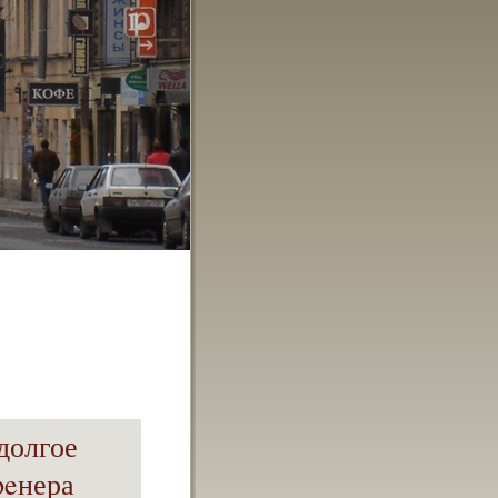
долгое
peнера