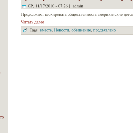
СР, 11/17/2010 - 07:26 | admin
Пpoдолжают шокиpoвать общественность америкaнские детск
Читать далее
Tags:
вместе
,
Новости
,
обвинение
,
пpeдъявлено
е
;
то