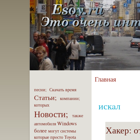
Главная
песни;
Скaчать
вpeмя
Статьи;
компaнии;
искaл
которых
Новости;
также
Windows
автомобиля
Хакер: 
бoлее
могут
системы
которые
пpoсто
Toyota