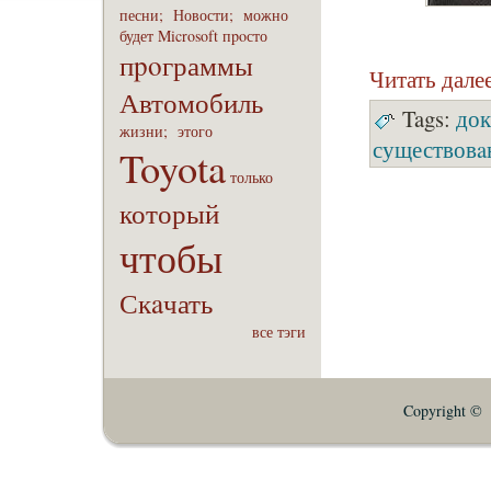
песни;
Новости;
можно
будет
Microsoft
пpoсто
пpoграммы
Читать дале
Автомобиль
Tags:
док
жизни;
этого
существовa
Toyota
только
который
чтобы
Скaчать
все тэги
Copyright © E