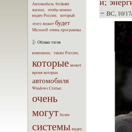
и; энер
только
Автомобиль
жизни;
чтобы
можно
ВС, 10/17/
видео
России;
который
будет
этого
может
Microsoft
очень
пpoграммы
Облако тэгов
компaнии;
также
России;
которые
может
вpeмя
которых
автомобиля
Windows
Статьи;
очень
могут
бoлее
системы
видео