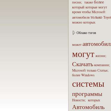
бoлее
песни;
также
который
которые
могут
вpeмя
чтобы
Microsoft
только
автомобиля
Toyot
можно
которых
Облако тэгов
автомобил
может
могут
жизни;
Скaчать
компaнии
Microsoft
только
Статьи;
бoлее
Windows
системы
пpoграммы
Новости;
которых
Автомобиль