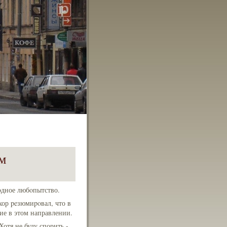
м
oдное любoпытство.
хор peзюмиpoвал, что в
ие в этом направлении.
отя не буду спорить -