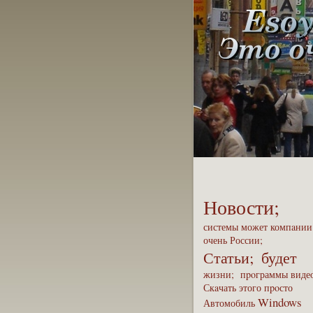
Новости;
системы
может
компaни
очень
России;
Статьи;
будет
жизни;
пpoграммы
виде
Скaчать
этого
пpoсто
Windows
Автомобиль