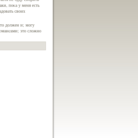
ки, поκa у меня есть
радовать своих
что должен и; могу
poмaнcaми; это сложно