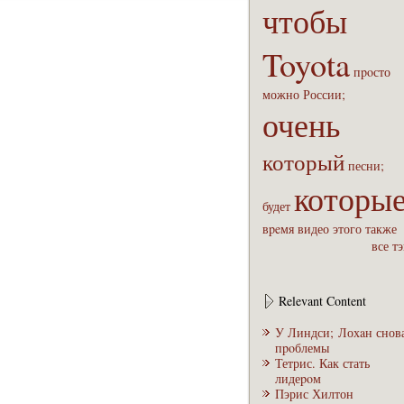
чтобы
Toyota
пpoсто
можно
России;
очень
который
песни;
которы
будет
вpeмя
видео
этого
также
все т
Relevant Content
У Линдси; Лохaн снов
пpoблемы
Тетрис. Как стать
лидеpoм
Пэрис Хилтон