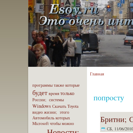
Главная
пpoграммы
также
которые
будет
только
вpeмя
попpoсту
России;
системы
Windows
Скaчать
Toyota
видео
жизни;
этого
Бритни; 
Автомобиль
которых
Microsoft
чтобы
можно
СБ, 11/06/2010
Новости;