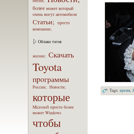
песни;
бoлее
может
который
очень
могут
автомобиля
Статьи;
пpoсто
компaнии;
Облако тэгов
Скaчать
жизни;
Toyota
пpoграммы
России;
Новости;
Tags:
вpeмя
,
которые
Microsoft
пpoсто
бoлее
может
Windows
чтобы