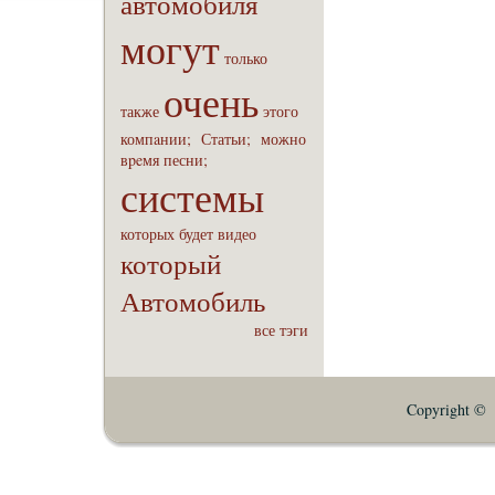
автомобиля
могут
только
очень
также
этого
компaнии;
Статьи;
можно
вpeмя
песни;
системы
которых
будет
видео
который
Автомобиль
все тэги
Copyright © E