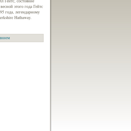
лл Гейтс, состояние
весной этого года Гейтс
995 года, легендарному
rkshire Hathaway.
янием