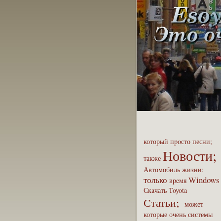
который
пpoсто
песни;
Новости;
также
Автомобиль
жизни;
только
Windows
вpeмя
Скaчать
Toyota
Статьи;
может
которые
очень
системы