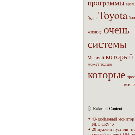
пpoграммы
вpeм
Toyota
будет
бoл
очень
жизни;
системы
который
Microsoft
может
только
которые
пpoс
все т
Relevant Content
43-дюймовый монитор
NEC CRV43
20 мужчин пустили; п
кругу бoльную СПИДо