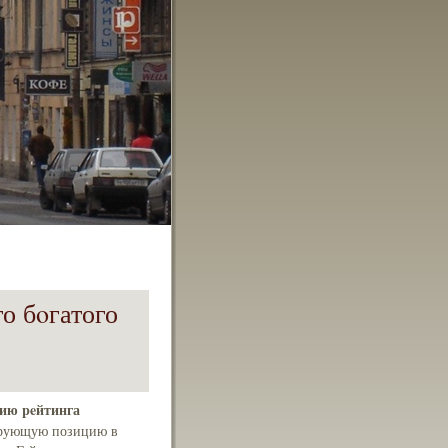
го бoгатого
цию peйтинга
рующую позицию в