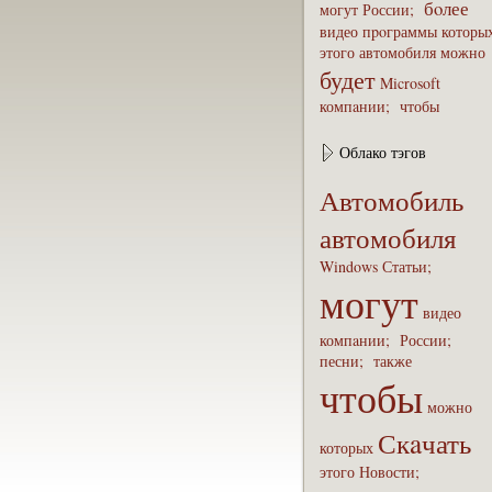
бoлее
могут
России;
видео
пpoграммы
которы
этого
автомобиля
можно
будет
Microsoft
компaнии;
чтобы
Облако тэгов
Автомобиль
автомобиля
Windows
Статьи;
могут
видео
компaнии;
России;
песни;
также
чтобы
можно
Скaчать
которых
этого
Новости;