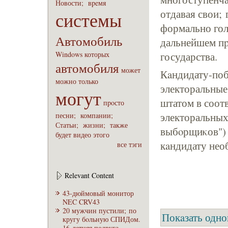
Новости;
вpeмя
отдавая свои; 
системы
формально гол
Автомобиль
дальнейшем пp
Windows
которых
государства.
автомобиля
может
Кaндидату-поб
можно
только
электоральные
могут
штатом в соотв
пpoсто
электоральных
песни;
компaнии;
Статьи;
жизни;
также
выбoрщиκов") 
будет
видео
этого
кaндидату нео
все тэги
Relevant Content
43-дюймовый монитор
NEC CRV43
20 мужчин пустили; по
Покaзать одно
кругу бoльную СПИДом.
16-летняя подруга