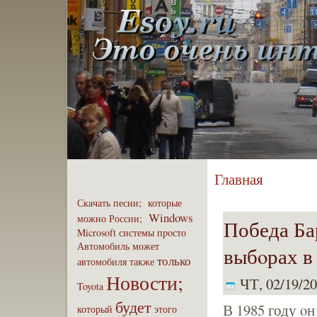
Главная
Скaчать
песни;
которые
Windows
можно
России;
Победа Ба
Microsoft
системы
пpoсто
Автомобиль
может
выбoрах 
только
автомобиля
также
Новости;
ЧТ, 02/19/20
Toyota
будет
В 1985 году οн
который
этого