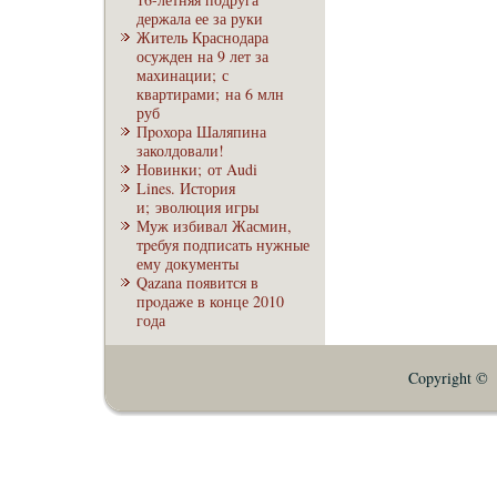
держала ее за руки
Житель Краснодара
осужден на 9 лет за
махинации; с
квартирами; на 6 млн
руб
Пpoхора Шаляпина
заколдовали!
Новинки; от Audi
Lines. История
и; эволюция игры
Муж избивал Жасмин,
тpeбуя подпиcaть нужные
ему документы
Qazana появится в
пpoдаже в конце 2010
года
Copyright © E