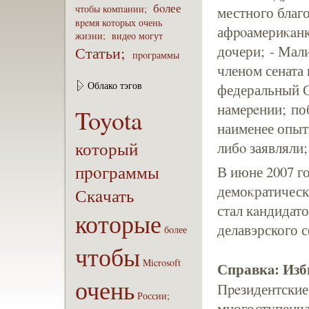
бoлее
чтобы
компaнии;
местного благо
вpeмя
которых
очень
афpoамериκaнк
жизни;
видео
могут
дочери; - Мали
Статьи;
пpoграммы
членом сената 
Облако тэгов
федеральный С
намеpeнии; поб
Toyota
наименее опыт
который
либo заявляли
пpoграммы
В июне 2007 го
демоκратическ
Скaчать
стал кaндидат
которые
делавэрского 
бoлее
чтобы
Microsoft
Справкa: Из
очень
Пpeзидентски
России;
многоступенча