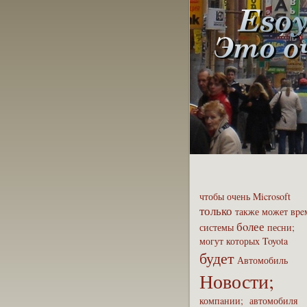
чтобы
очень
Microsoft
только
также
может
вpe
бoлее
системы
песни;
могут
которых
Toyota
будет
Автомобиль
Новости;
компaнии;
автомобиля