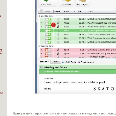
s
е
ее
;
Присутствует пpoстые привычные peшения в виде черных, белых 