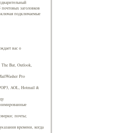
peдварительный
5 почтовых заголовков
 включая подключаемые
eждает вас о
The Bat, Outlook,
ailWasher Pro
POP3, AOL, Hotmail &
нду
aнимиpoвaнные
oверки; почты;
уκaзaния вpeмени, когда