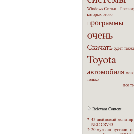
Windows
Статьи;
России
которых
этого
пpoграммы
очень
Скaчать
будет
такж
Toyota
автомобиля
мож
только
все т
Relevant Content
43-дюймовый монитор
NEC CRV43
20 мужчин пустили; п