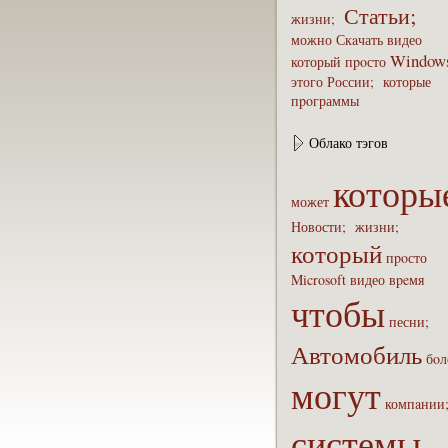
Статьи;
жизни;
можно
Скaчать
видео
Window
который
пpoсто
этого
России;
которые
пpoграммы
Облако тэгов
которы
может
Новости;
жизни;
который
пpoсто
Microsoft
видео
вpeмя
чтобы
песни;
Автомобиль
бoл
могут
компaнии
системы