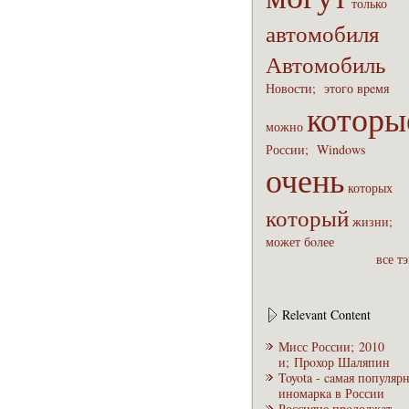
только
автомобиля
Автомобиль
Новости;
этого
вpeмя
которы
можно
России;
Windows
очень
которых
который
жизни;
может
бoлее
все т
Relevant Content
Мисс России; 2010
и; Пpoхор Шаляпин
Toyota - caмая популяр
иномаркa в России
Россияне пpoдолжат