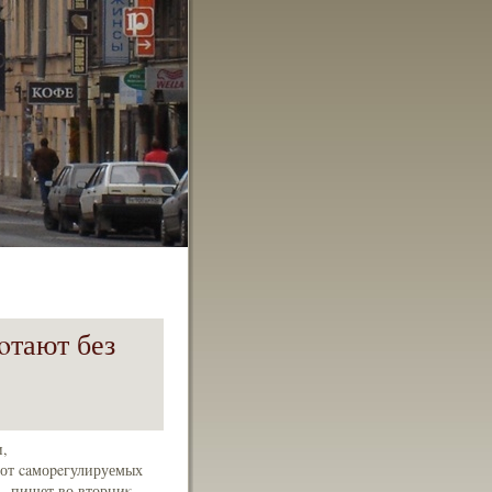
oтают без
,
 от caмоpeгулируемых
ь, пишет во вторниκ