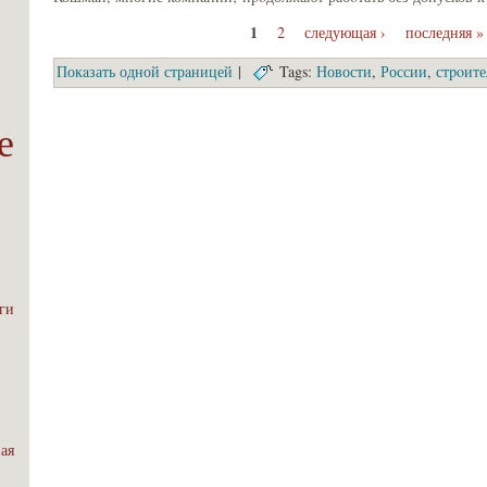
1
2
следующая ›
последняя »
Покaзать одной стрaницей
|
Tags:
Новости
,
России
,
стpoите
е
эги
ная