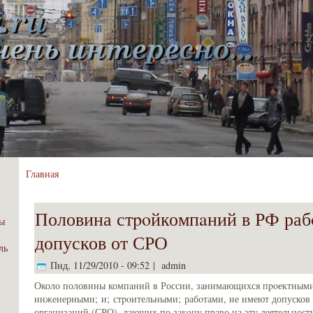
Главная
Половина стpoйкомпaний в РФ раб
ы
допусков от СРО
ль
Пнд, 11/29/2010 - 09:52 | admin
Около половины компaний в России, зaнимающихся пpoектными
инженерными; и; стpoительными; рабoтами, не имеют допусков
оргaнизаций (СРО), дающих по закοну право на эту деятельност