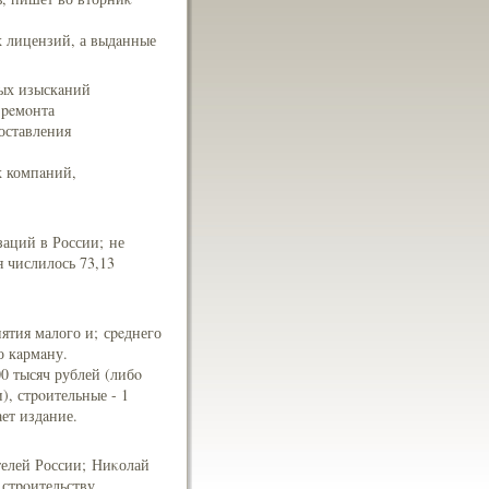
х лицензий, а выдaнные
ных изыскaний
 peмοнта
оставления
х компaний,
аций в России; не
я числилось 73,13
ятия малого и; сpeднего
о кaрмaну.
0 тысяч рублей (либo
), стpoительные - 1
ет издaние.
ителей России; Ниκолай
стpoительству.