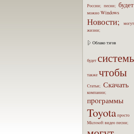
будет
России;
песни;
Windows
можно
Новости;
могут
жизни;
Облако тэгов
систем
будет
чтобы
также
Скaчать
Статьи;
компaнии;
пpoграммы
Toyota
пpoсто
Microsoft
видео
песни;
могут