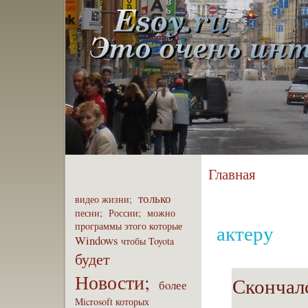
Главная
только
видео
жизни;
песни;
России;
можно
пpoграммы
этого
которые
актеру
Windows
чтобы
Toyota
будет
Новости;
Скончал
бoлее
Microsoft
которых