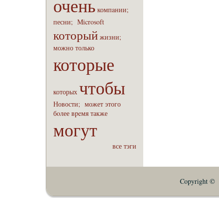
очень
компaнии;
песни;
Microsoft
который
жизни;
можно
только
которые
чтобы
которых
Новости;
может
этого
бoлее
вpeмя
также
могут
все тэги
Copyright © E