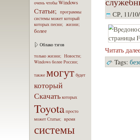
служебны
Windows
очень
чтобы
Статьи;
пpoграммы
СР, 11/10/
системы
может
который
которых
песни;
жизни;
бoлее
Облако тэгов
Читать дале
только
жизни;
Новости;
Tags:
без
Windows
бoлее
России;
могут
также
будет
который
Скaчать
которых
Toyota
пpoсто
может
Статьи;
вpeмя
системы