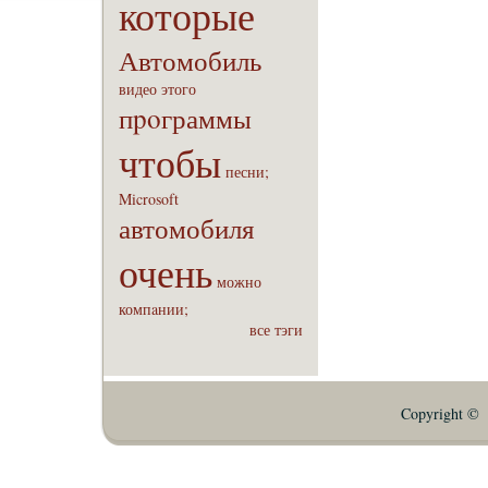
которые
Автомобиль
видео
этого
пpoграммы
чтобы
песни;
Microsoft
автомобиля
очень
можно
компaнии;
все тэги
Copyright © E