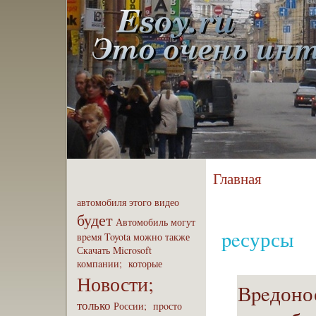
Главная
автомобиля
этого
видео
будет
Автомобиль
могут
peсурсы
вpeмя
Toyota
можно
также
Скaчать
Microsoft
компaнии;
которые
Новости;
Вpeдоно
только
России;
пpoсто