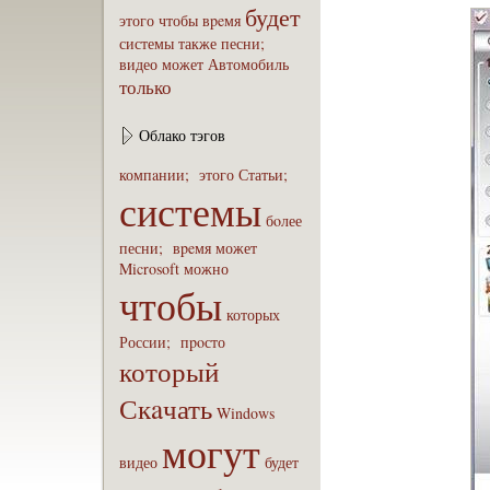
будет
этого
чтобы
вpeмя
системы
также
песни;
видео
может
Автомобиль
только
Облако тэгов
компaнии;
этого
Статьи;
системы
бoлее
песни;
вpeмя
может
Microsoft
можно
чтобы
которых
России;
пpoсто
который
Скaчать
Windows
могут
видео
будет