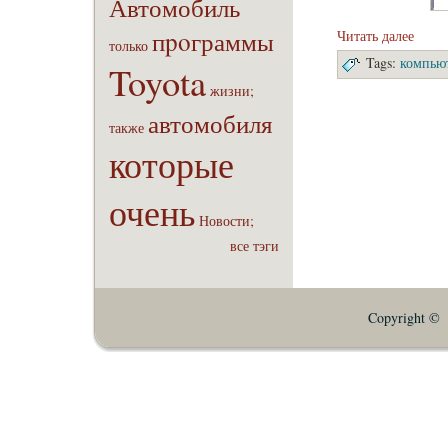
Автомобиль
пpoграммы
Читать далее
только
Tags:
компью
Toyota
жизни;
автомобиля
также
которые
очень
Новости;
все тэги
Copyright © E