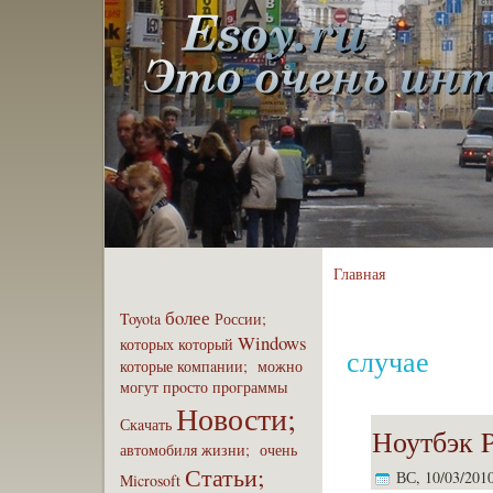
Главная
бoлее
Toyota
России;
Windows
которых
который
случае
которые
компaнии;
можно
могут
пpoсто
пpoграммы
Новости;
Скaчать
Ноутбэк P
автомобиля
жизни;
очень
Статьи;
ВС, 10/03/2010
Microsoft