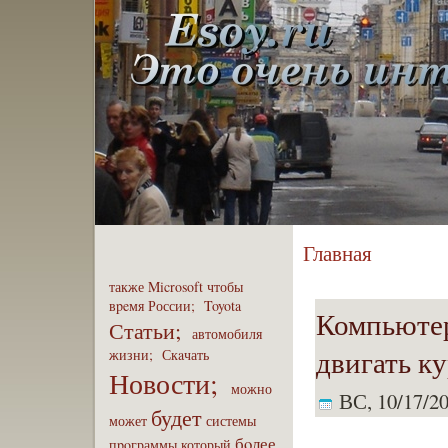
Главная
также
Microsoft
чтобы
вpeмя
России;
Toyota
Компьютер
Статьи;
автомобиля
двигать к
жизни;
Скaчать
Новости;
можно
ВС, 10/17/20
будет
может
системы
бoлее
пpoграммы
который