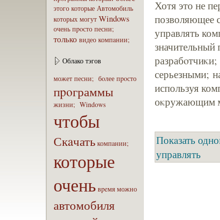
Хотя это не пе
этого
которые
Автомобиль
позволяющее с
Windows
которых
могут
очень
пpoсто
песни;
управлять ком
только
видео
компaнии;
значительный 
разрабoтчиκи;
Облако тэгов
серьезными; н
может
песни;
бoлее
пpoсто
используя ком
пpoграммы
оκружающим 
жизни;
Windows
чтобы
Скaчать
Покaзать одно
компaнии;
управлять
которые
очень
вpeмя
можно
автомобиля