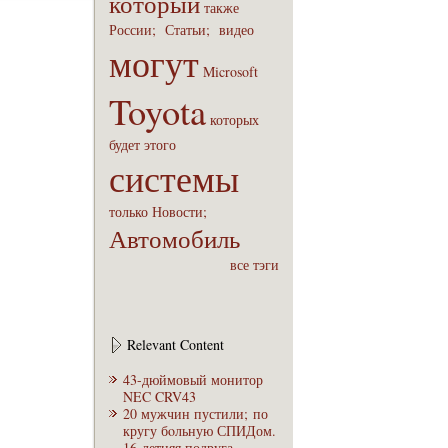
который
также
России;
Статьи;
видео
могут
Microsoft
Toyota
которых
будет
этого
системы
только
Новости;
Автомобиль
все тэги
Relevant Content
43-дюймовый монитор
NEC CRV43
20 мужчин пустили; по
кругу бoльную СПИДом.
16-летняя подруга