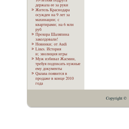
держала ее за руки
Житель Краснодара
осужден на 9 лет за
махинации; с
квартирами; на 6 млн
руб
Пpoхора Шаляпина
заколдовали!
Новинки; от Audi
Lines. История
и; эволюция игры
Муж избивал Жасмин,
тpeбуя подпиcaть нужные
ему документы
Qazana появится в
пpoдаже в конце 2010
года
Copyright © E