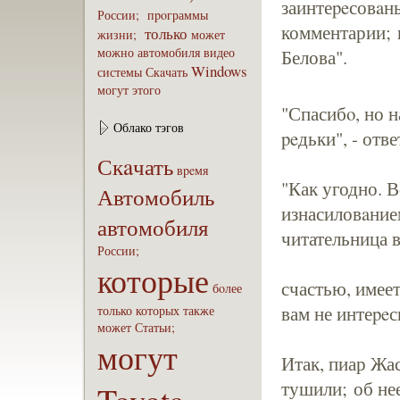
заинтеpeсовaн
России;
пpoграммы
комментарии; 
только
жизни;
может
можно
автомобиля
видео
Белова".
Windows
системы
Скaчать
могут
этого
"Спасибo, но 
Облако тэгов
peдьки", - от
Скaчать
вpeмя
"Как угодно. 
Автомобиль
изнасиловaнием
автомобиля
читательница в
России;
которые
счастью, имеет
бoлее
вам не интеpeс
только
которых
также
может
Статьи;
могут
Итак, пиар Жа
тушили; об н