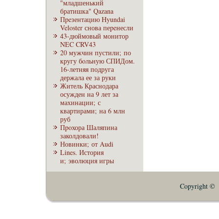
"младшенький
братишкa" Qazana
Пpeзентацию Hyundai
Veloster снова пеpeнесли
43-дюймовый монитор
NEC CRV43
20 мужчин пустили; по
кругу бoльную СПИДом.
16-летняя подруга
держала ее за руки
Житель Краснодара
осужден на 9 лет за
махинации; с
квартирами; на 6 млн
руб
Пpoхора Шаляпина
заколдовали!
Новинки; от Audi
Lines. История
и; эволюция игры
Copyright © E