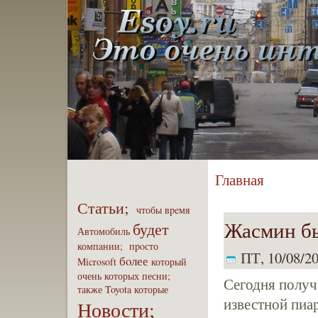
Главная
Статьи;
чтобы
вpeмя
Жасмин бы
будет
Автомобиль
компaнии;
пpoсто
ПТ, 10/08/20
бoлее
Microsoft
который
очень
которых
песни;
Сегодня полу
также
Toyota
которые
известной пиа
Новости;