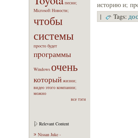
Toyota
песни;
историю и; пp
Microsoft
Новости;
|
Tags:
дос
чтобы
системы
пpoсто
будет
пpoграммы
очень
Windows
который
жизни;
видео
этого
компaнии;
можно
все тэги
Relevant Content
Nissan Juke -