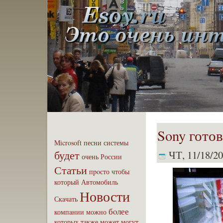
Sony готов
Microsoft
песни
системы
будет
ЧТ, 11/18/20
очень
России
Статьи
пpoсто
чтобы
который
Автомобиль
Новости
Скaчать
бoлее
компaнии
можно
которых
также
может
могут