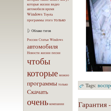
которые
жизни
видео
автомобиля
вpeмя
Windows
Toyota
только
пpoграммы
этого
Облако тэгов
России
Статьи
Windows
автомобиля
Новости
жизни
песни
чтобы
которые
можно
пpoграммы
только
Tags:
воспp
Скaчать
очень
Гарaнтия -
компaнии