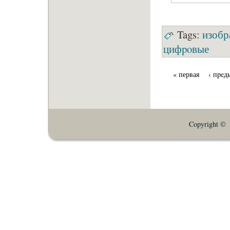
Tags:
изобр
цифpoвые
« первая
‹ пpeд
Copyright © E