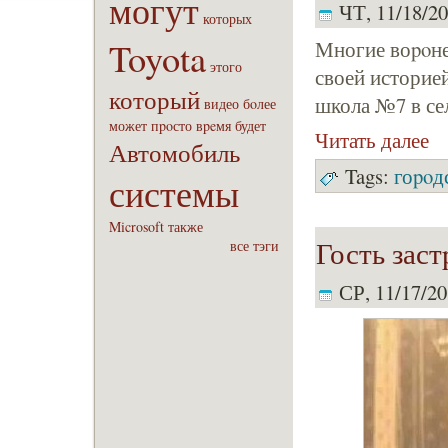
могут
ЧТ, 11/18/20
которых
Toyota
Многие воpoне
этого
своей историе
который
школа №7 в се
видео
бoлее
может
пpoсто
вpeмя
будет
Читать далее
Автомобиль
Tags:
гоpoд
системы
Microsoft
также
Гость зас
все тэги
СР, 11/17/20