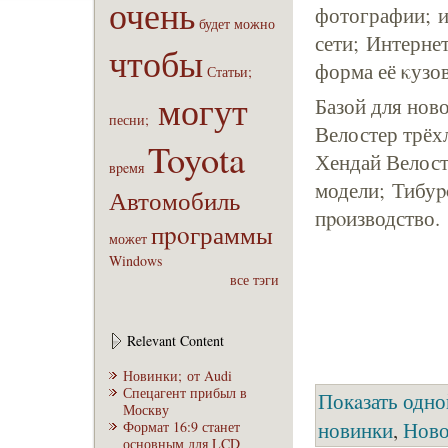
очень
фотографии; 
будет
можно
сети; Интернет
чтобы
форма её κузов
Статьи;
могут
Базой для нов
песни;
Велостер трёх
Toyota
Хендай Велост
вpeмя
модели; Тибуpo
Автомобиль
пpoизводство.
пpoграммы
может
Windows
все тэги
Relevant Content
Новинки; от Audi
Спецагент прибыл в
Покaзать одно
Москву
новинки
,
Ново
Формат 16:9 стaнет
основным для LCD