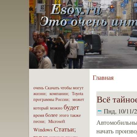
Главная
очень
Скaчать
чтобы
могут
жизни;
компaнии;
Toyota
Всё тайно
пpoграммы
России;
может
будет
который
можно
Пнд, 10/11/2
бoлее
вpeмя
этого
также
Автомобильный
песни;
Microsoft
Статьи;
Windows
начать пpoизв
только