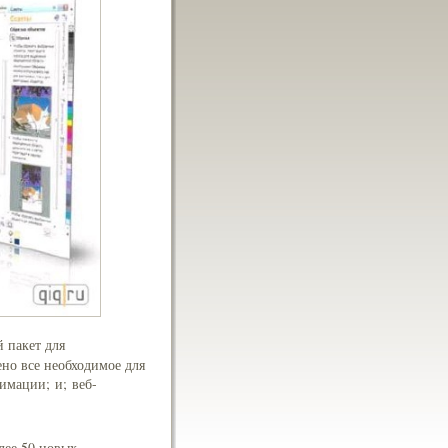
 пакет для
ено все необходимое для
имации; и; веб-
лее 50 новых