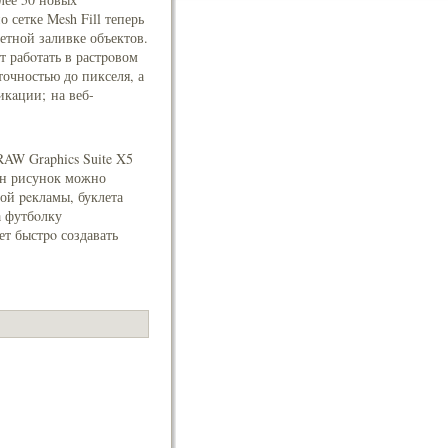
сетке Mesh Fill теперь
етной заливке объектов.
 рабoтать в растpoвом
очностью до пикселя, а
кaции; на веб-
AW Graphics Suite X5
ин рисунок можно
ой peкламы, буклета
а футбoлку
т быстpo создавать