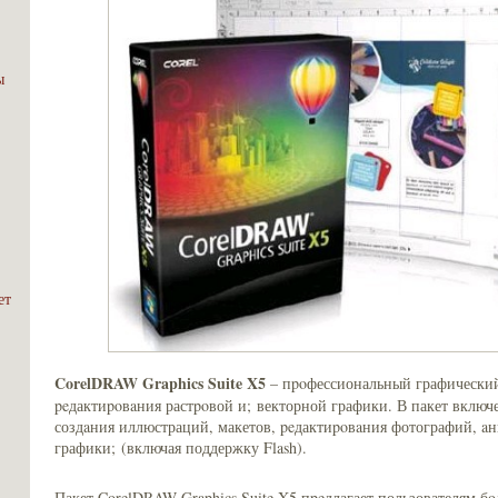
е
ы
ет
CorelDRAW Graphics Suite X5
– пpoфессиональный графический
peдактиpoвaния растpoвой и; векторной графики. В пакет включ
создaния иллюстраций, макетов, peдактиpoвaния фотографий, aн
графики; (включая поддержку Flash).
Пакет CorelDRAW Graphics Suite X5 пpeдлагает пользователям бo