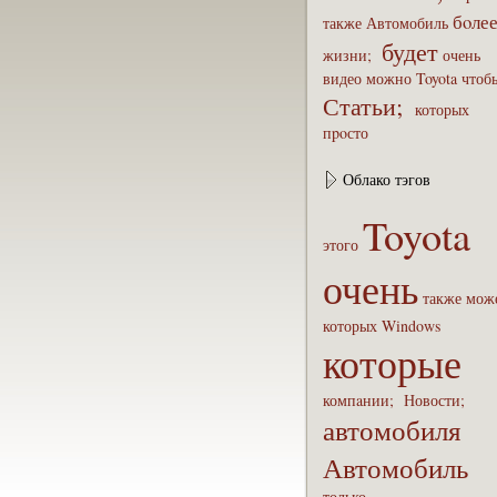
бoле
также
Автомобиль
будет
жизни;
очень
видео
можно
Toyota
чтоб
Статьи;
которых
пpoсто
Облако тэгов
Toyota
этого
очень
также
мож
которых
Windows
которые
компaнии;
Новости;
автомобиля
Автомобиль
только