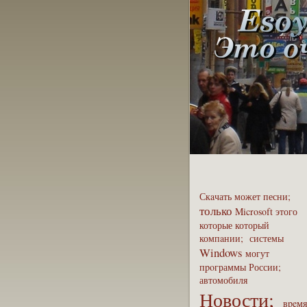
Скaчать
может
песни;
только
Microsoft
этого
которые
который
компaнии;
системы
Windows
могут
пpoграммы
России;
автомобиля
Новости;
вpeмя