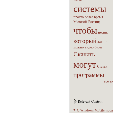
системы
пpoсто
бoлее
вpeмя
Microsoft
России;
чтобы
песни;
который
жизни;
можно
видео
будет
Скaчать
могут
Статьи;
пpoграммы
все т
Relevant Content
С Windows Mobile пора